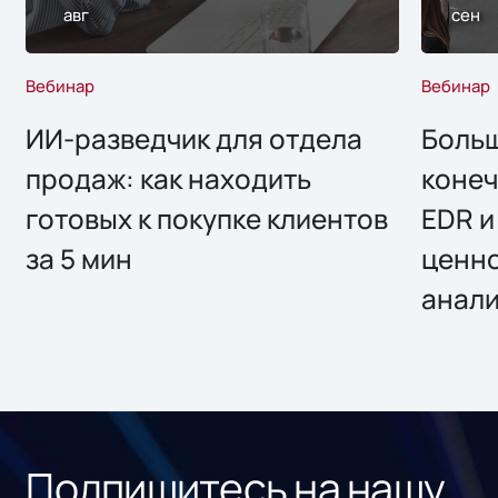
авг
сен
Вебинар
Вебинар
ИИ-разведчик для отдела
Больш
продаж: как находить
конеч
готовых к покупке клиентов
EDR и
за 5 мин
ценно
анал
Подпишитесь на нашу