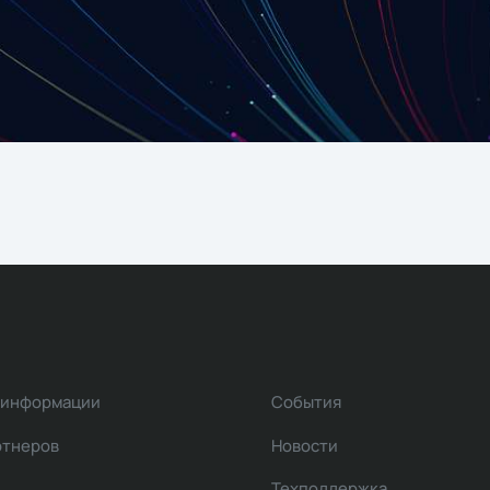
 информации
События
ртнеров
Новости
Техподдержка