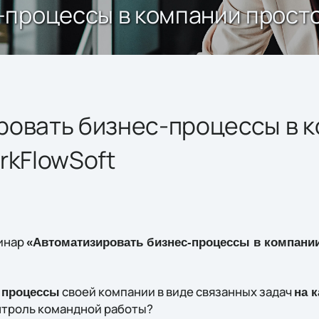
процессы в компании просто
ровать бизнес-процессы в 
rkFlowSoft
инар
«Автоматизировать бизнес-процессы в компании
своей компании в виде связанных задач
 процессы
на 
нтроль командной работы?