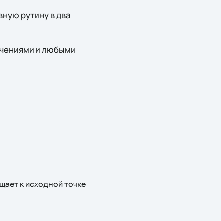
вную рутину в два
учениями и любыми
щает к исходной точке