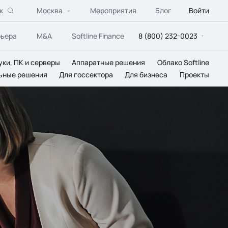
к
Москва
Мероприятия
Блог
Войти
рьера
M&A
Softline Finance
8 (800) 232-0023
уки, ПК и серверы
Аппаратные решения
Облако Softline
ьные решения
Для госсектора
Для бизнеса
Проекты