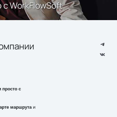
 с WorkFlowSoft
компании
 просто с
и
карте маршрута