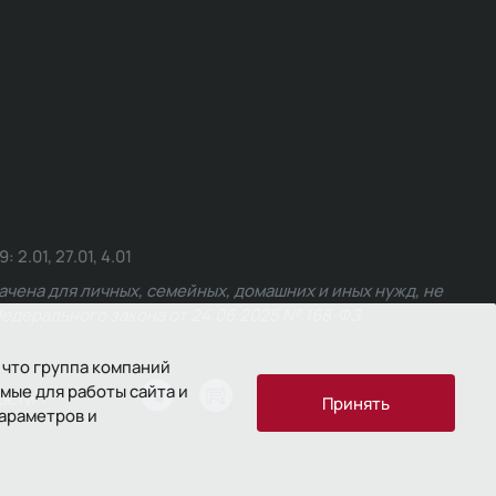
.01, 27.01, 4.01
чена для личных, семейных, домашних и иных нужд, не
едерального закона от 24.06.2025 № 168-ФЗ.
 что группа компаний
мые для работы сайта и
ости
Принять
параметров и