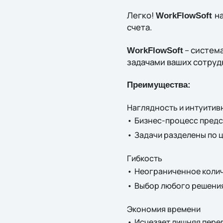
Легко!
н
WorkFlowSoft
счета.
– систем
WorkFlowSoft
задачами ваших сотруд
Преимущества:
Наглядность и интуитив
•
Бизнес-процесс предс
•
Задачи разделены по ц
Гибкость
•
Неограниченное колич
•
Выбор любого решения
Экономия времени
•
Исчезает лишняя пере