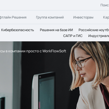
Поис
фтлайн Решения
Группа компаний
Инвесторам
Ка
Кибербезопасность
Решения на базе ИИ
Российские ноутб
САПР и ГИС
Индустриал
ы в компании просто с WorkFlowSoft