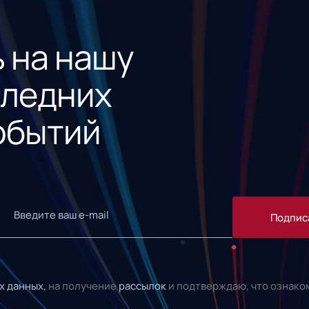
 на нашу
следних
обытий
Подпис
х данных,
на получение
рассылок
и подтверждаю, что ознако