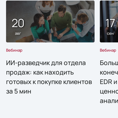
20
17
авг
сен
Вебинар
Вебинар
ИИ-разведчик для отдела
Больш
продаж: как находить
конеч
готовых к покупке клиентов
EDR и
за 5 мин
ценно
анал