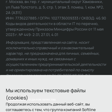
г. Москва, вн.тер. г. муниципальный округ Хамовники,
ул Льва Толстого, д. 5, стр. 1, этаж 3, помещ. 1, ком. №2,
2А (А311)
ИНН: 7736227885 / ОГРН: 1027736009333 / ОКВЭД: 46.90
Коды видов деятельности в области IT по перечню,
утвержденному Приказом Минцифры России от 11 мая
2023 г. № 449: 2.01, 27.01, 4.01
Информация, представленная на сайте, носит
исключительно справочный и ознакомительный
характер, не предназначена для личных, семейных,
домашних и иных нужд, не связанных с
осуществлением предпринимательской деятельности
и не ориентирована на потребителей по смыслу
Федерального закона от 24.06.2025 № 168-ФЗ.
Мы используем текстовые файлы
(cookies)
Связаться с отделом качества
Продолжая использовать данный веб-сайт, вы
соглашаетесь с тем, что группа компаний Softline