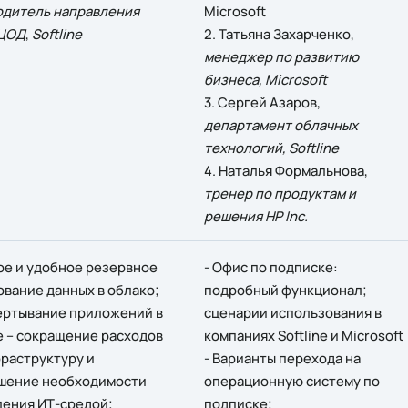
одитель направления
Microsoft
 ЦОД
,
Softline
2. Татьяна Захарченко,
менеджер по развитию
бизнеса, Microsoft
3. Сергей Азаров,
департамент облачных
технологий, Softline
4. Наталья Формальнова,
тренер по продуктам и
решения HP Inc.
ое и удобное резервное
- Офис по подписке:
вание данных в облако;
подробный функционал;
вертывание приложений в
сценарии использования в
е – сокращение расходов
компаниях Softline и Microsoft
раструктуру и
- Варианты перехода на
шение необходимости
операционную систему по
ления ИТ-средой;
подписке;