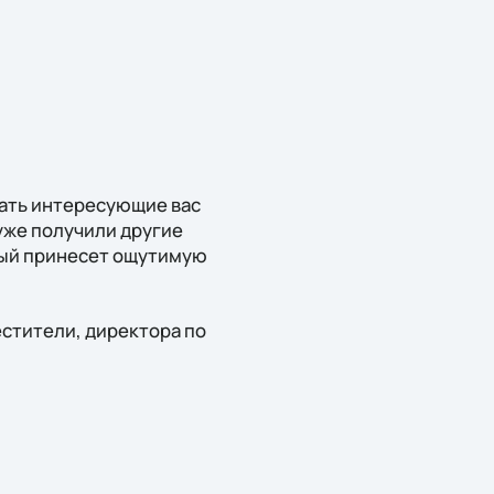
адать интересующие вас
уже получили другие
рый принесет ощутимую
стители, директора по