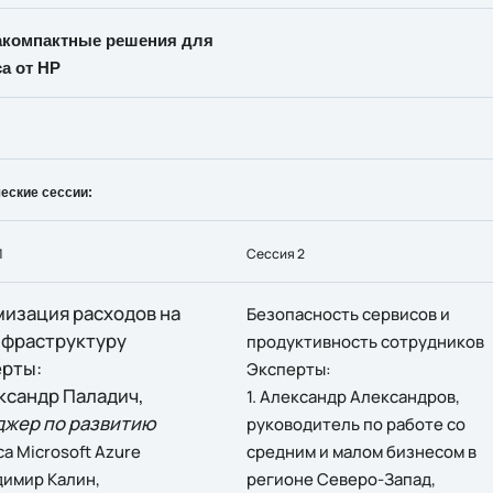
акомпактные решения для
а от HP
еские сессии:
1
Сессия 2
изация расходов на
Безопасность сервисов и
фраструктуру
продуктивность сотрудников
рты:
Эксперты:
ександр Паладич,
1. Александр Александров,
жер по развитию
руководитель по работе со
а Microsoft Azure
средним и малом бизнесом в
димир Калин,
регионе Северо-Запад,