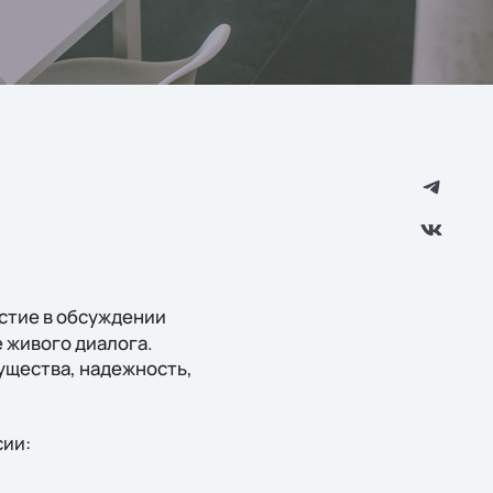
стие в обсуждении
 живого диалога.
ущества, надежность,
сии: