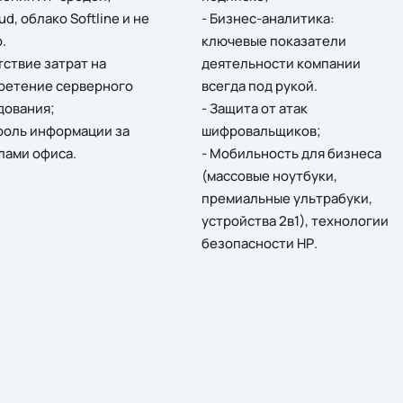
oud, облако Softline и не
- Бизнес-аналитика:
.
ключевые показатели
тствие затрат на
деятельности компании
ретение серверного
всегда под рукой.
дования;
- Защита от атак
роль информации за
шифровальщиков;
лами офиса.
- Мобильность для бизнеса
(массовые ноутбуки,
премиальные ультрабуки,
устройства 2в1), технологии
безопасности НР.