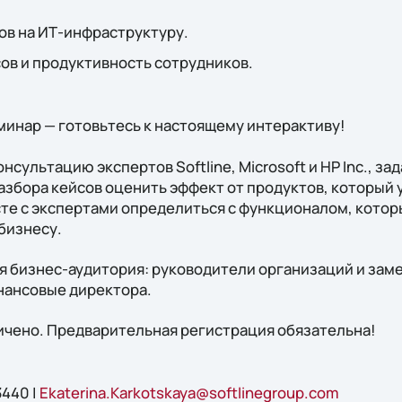
ов на ИТ-инфраструктуру.
ов и продуктивность сотрудников.
минар — готовьтесь к настоящему интерактиву!
нсультацию экспертов Softline, Microsoft и HP Inc., з
азбора кейсов оценить эффект от продуктов, который 
сте с экспертами определиться с функционалом, кото
бизнесу.
я бизнес-аудитория: руководители организаций и заме
нансовые директора.
ичено. Предварительная регистрация обязательна!
3440 |
Ekaterina.Karkotskaya@softlinegroup.com