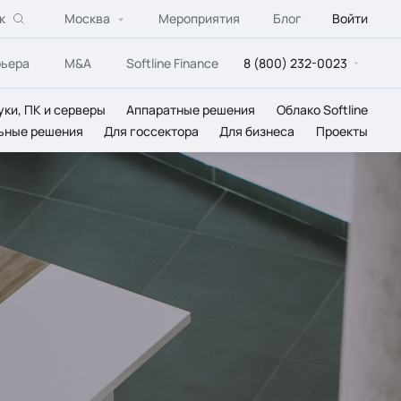
к
Москва
Мероприятия
Блог
Войти
рьера
M&A
Softline Finance
8 (800) 232-0023
уки, ПК и серверы
Аппаратные решения
Облако Softline
ьные решения
Для госсектора
Для бизнеса
Проекты