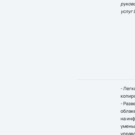
руков
услуг
- Легк
копиро
- Раз
облак
на инф
умень
управ