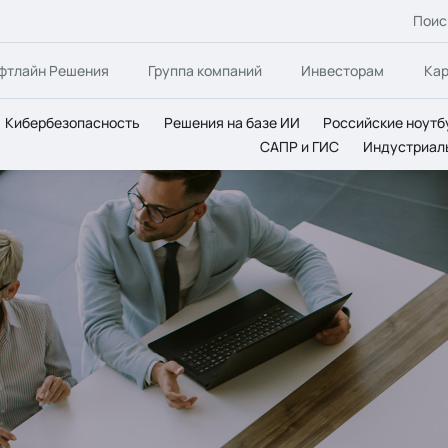
Поис
фтлайн Решения
Группа компаний
Инвесторам
Ка
Кибербезопасность
Решения на базе ИИ
Российские ноутб
САПР и ГИС
Индустриал