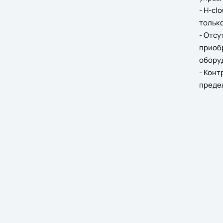
- H-cl
только
- Отсу
приоб
обору
- Конт
преде