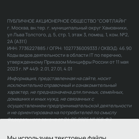
ПУБЛИЧНОЕ АКЦИОНЕРНОЕ ОБЩЕСТВО "СОФТЛАЙН"
г. Москва, вн.тер. г. муниципальный округ Хамовники,
ул Льва Толстого, д. 5, стр. 1, этаж 3, помещ. 1, ком. №2,
2А (А311)
ИНН: 7736227885 / ОГРН: 1027736009333 / ОКВЭД: 46.90
Коды видов деятельности в области IT по перечню,
утвержденному Приказом Минцифры России от 11 мая
2023 г. № 449: 2.01, 27.01, 4.01
Информация, представленная на сайте, носит
исключительно справочный и ознакомительный
характер, не предназначена для личных, семейных,
домашних и иных нужд, не связанных с
осуществлением предпринимательской деятельности
и не ориентирована на потребителей по смыслу
Федерального закона от 24.06.2025 № 168-ФЗ.
Мы используем текстовые файлы