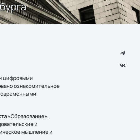
рбурга
 и цифровыми
овано ознакомительное
и современными
кта «Образование».
довательские и
тическое мышление и