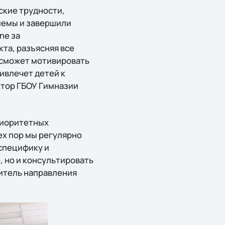
ские трудности,
лемы и завершили
ne за
та, разъясняя все
 сможет мотивировать
ивлечет детей к
ктор ГБОУ Гимназии
приоритетных
ех пор мы регулярно
специфику и
, но и консультировать
дитель направления