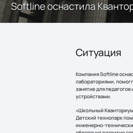
Softline оснастила Квант
Ситуация
Компания Softline осн
лабораториями, помогл
занятие для педагогов
устройствами.
«Школьный Кванториум»
Детский технопарк пом
инженерно-технические
обеспечит развитие со