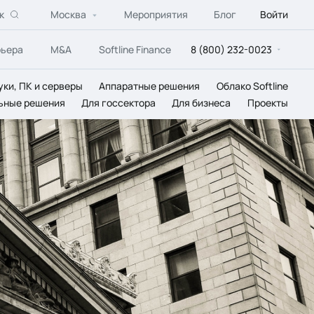
к
Москва
Мероприятия
Блог
Войти
рьера
M&A
Softline Finance
8 (800) 232-0023
уки, ПК и серверы
Аппаратные решения
Облако Softline
ьные решения
Для госсектора
Для бизнеса
Проекты