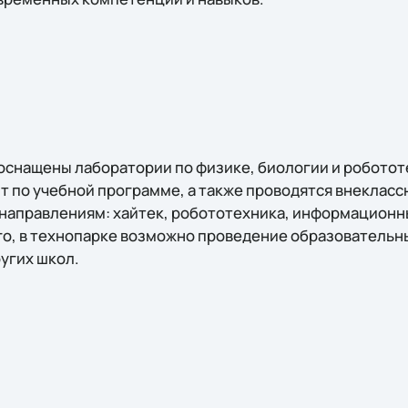
 оснащены лаборатории по физике, биологии и роботот
 по учебной программе, а также проводятся внекласс
аправлениям: хайтек, робототехника, информационные
ого, в технопарке возможно проведение образователь
ругих школ.