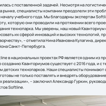
вилась с поставленной задачей. Несмотря на логистиче
а рынке, специалисты компании преодолели эти проб
началу учебного года. Мы благодарны экспертам Softli
ту, которую они проводили на протяжении всего проек
дания технопарка. Мы уверены, наш новый Кванториум
совать их сферой инноваций и высоких технологий, пр
ворчеству», – отметила Нина Ивановна Кулагина, дире
йона Санкт-Петербурга.
tline в национальных проектах РФ является одним из 
 созданию Кванториумов существует с 2016 года, и с т
м детских технопарков. Наши специалисты понимают 
готовы не только поставлять и внедрять оборудование
ах реализации», – заключил Александр Гуркин, руково
ов Softline.