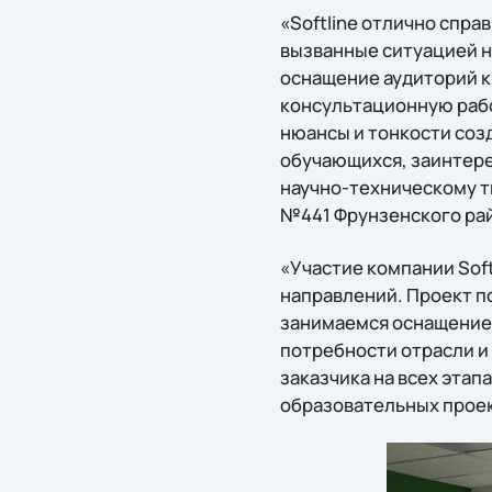
«Softline отлично спра
вызванные ситуацией н
оснащение аудиторий к 
консультационную рабо
нюансы и тонкости соз
обучающихся, заинтере
научно-техническому т
№441 Фрунзенского ра
«Участие компании Sof
направлений. Проект по
занимаемся оснащение
потребности отрасли и 
заказчика на всех этап
образовательных проект