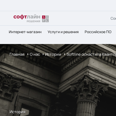
Со
Интернет-магазин
Услуги и решения
Российское ПО
Главная
О нас
Истории
Softline оснастила Квант
История