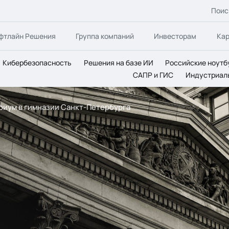
Поис
фтлайн Решения
Группа компаний
Инвесторам
Ка
Кибербезопасность
Решения на базе ИИ
Российские ноутб
САПР и ГИС
Индустриал
ориум в гимназии Санкт-Петербурга