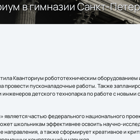
ориум в гимназии Санкт-Пете
астила Кванториум робототехническим оборудованием
а провести пусконаладочные работы. Также запланир
 и инженеров детского технопарка по работе с новым
 является частью федерального национального прое
ожет школьникам эффективнее освоить научно-иссле
 направления, а также сформирует креативное и кри
временных компетенций и навыков.