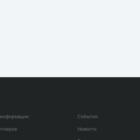
 информации
События
ртнеров
Новости