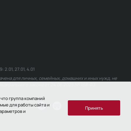
.01, 27.01, 4.01
чена для личных, семейных, домашних и иных нужд, не
едерального закона от 24.06.2025 № 168-ФЗ.
 что группа компаний
мые для работы сайта и
ости
Принять
параметров и