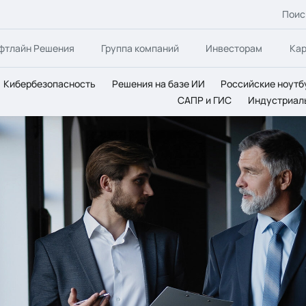
Поис
фтлайн Решения
Группа компаний
Инвесторам
Ка
Кибербезопасность
Решения на базе ИИ
Российские ноутб
САПР и ГИС
Индустриал