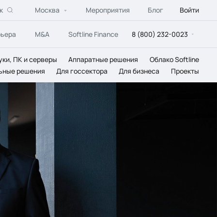
к
Москва
Мероприятия
Блог
Войти
рьера
M&A
Softline Finance
8 (800) 232-0023
уки, ПК и серверы
Аппаратные решения
Облако Softline
ьные решения
Для госсектора
Для бизнеса
Проекты