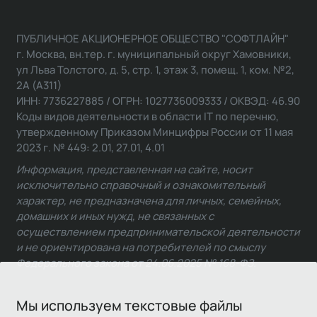
ПУБЛИЧНОЕ АКЦИОНЕРНОЕ ОБЩЕСТВО "СОФТЛАЙН"
г. Москва, вн.тер. г. муниципальный округ Хамовники,
ул Льва Толстого, д. 5, стр. 1, этаж 3, помещ. 1, ком. №2,
2А (А311)
ИНН: 7736227885 / ОГРН: 1027736009333 / ОКВЭД: 46.90
Коды видов деятельности в области IT по перечню,
утвержденному Приказом Минцифры России от 11 мая
2023 г. № 449: 2.01, 27.01, 4.01
Информация, представленная на сайте, носит
исключительно справочный и ознакомительный
характер, не предназначена для личных, семейных,
домашних и иных нужд, не связанных с
осуществлением предпринимательской деятельности
и не ориентирована на потребителей по смыслу
Федерального закона от 24.06.2025 № 168-ФЗ.
Мы используем текстовые файлы