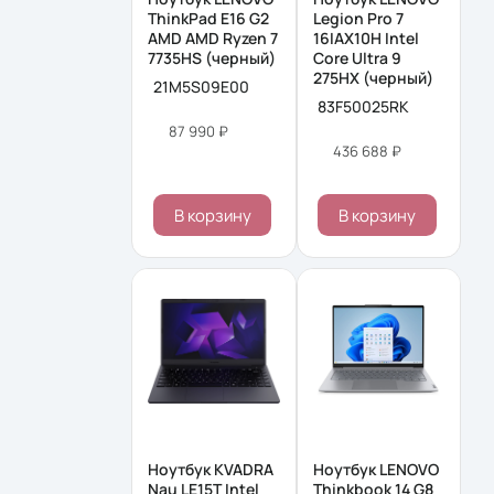
ThinkPad E16 G2
Legion Pro 7
AMD AMD Ryzen 7
16IAX10H Intel
7735HS (черный)
Core Ultra 9
275HX (черный)
21M5S09E00
83F50025RK
87 990 ₽
436 688 ₽
В корзину
В корзину
Ноутбук KVADRA
Ноутбук LENOVO
Nau LE15T Intel
Thinkbook 14 G8