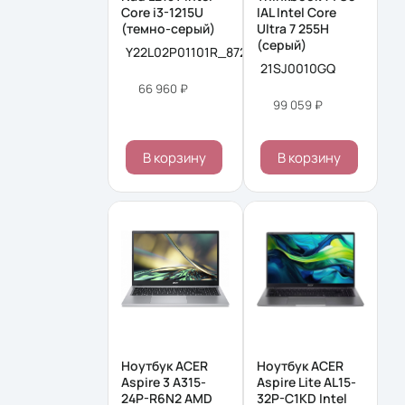
Core i3-1215U
IAL Intel Core
(темно-серый)
Ultra 7 255H
(серый)
Y22L02P01101R_8723CD
21SJ0010GQ
66 960 ₽
99 059 ₽
В корзину
В корзину
Ноутбук ACER
Ноутбук ACER
Aspire 3 A315-
Aspire Lite AL15-
24P-R6N2 AMD
32P-C1KD Intel