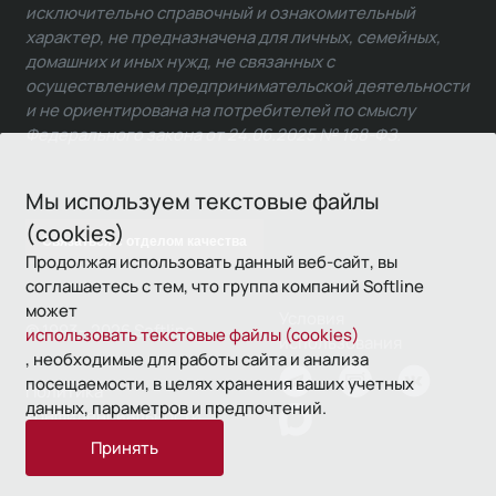
исключительно справочный и ознакомительный
характер, не предназначена для личных, семейных,
домашних и иных нужд, не связанных с
осуществлением предпринимательской деятельности
и не ориентирована на потребителей по смыслу
Федерального закона от 24.06.2025 № 168-ФЗ.
Мы используем текстовые файлы
(cookies)
Связаться с отделом качества
Продолжая использовать данный веб-сайт, вы
соглашаетесь с тем, что группа компаний Softline
может
Условия
© 1993—2026 Softline
использовать текстовые файлы (cookies)
использования
, необходимые для работы сайта и анализа
посещаемости, в целях хранения ваших учетных
Политика
данных, параметров и предпочтений.
конфиденциальности
Принять
16+