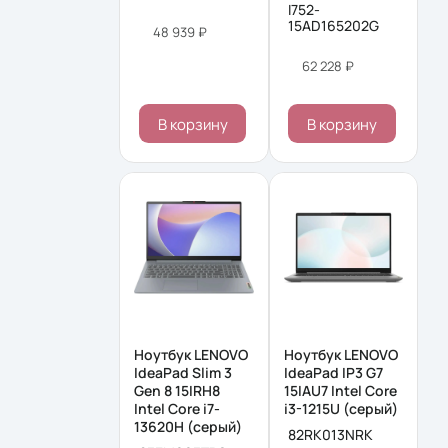
I752-
15AD165202G
48 939 ₽
62 228 ₽
В корзину
В корзину
Ноутбук LENOVO
Ноутбук LENOVO
IdeaPad Slim 3
IdeaPad IP3 G7
Gen 8 15IRH8
15IAU7 Intel Core
Intel Core i7-
i3-1215U (серый)
13620H (серый)
82RK013NRK