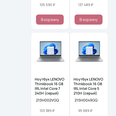
105 590 ₽
137 489 ₽
В корзину
В корзину
Ноутбук LENOVO
Ноутбук LENOVO
Thinkbook 16 G8
Thinkbook 16 G8
IRL Intel Core 7
IRL Intel Core 5
240H (серый)
210H (серый)
21SH002VGQ
21SH0049GQ
103 389 ₽
95 689 ₽