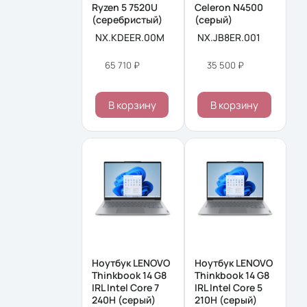
Ryzen 5 7520U
Celeron N4500
(серебристый)
(серый)
NX.KDEER.00M
NX.JB8ER.001
65 710 ₽
35 500 ₽
В корзину
В корзину
Ноутбук LENOVO
Ноутбук LENOVO
Thinkbook 14 G8
Thinkbook 14 G8
IRL Intel Core 7
IRL Intel Core 5
240H (серый)
210H (серый)