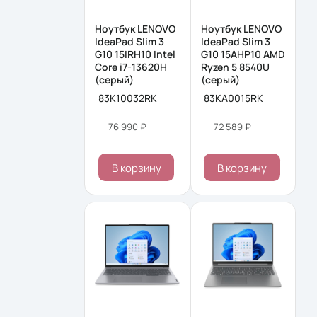
Ноутбук LENOVO
Ноутбук LENOVO
IdeaPad Slim 3
IdeaPad Slim 3
G10 15IRH10 Intel
G10 15AHP10 AMD
Core i7-13620H
Ryzen 5 8540U
(серый)
(серый)
83K10032RK
83KA0015RK
76 990 ₽
72 589 ₽
В корзину
В корзину