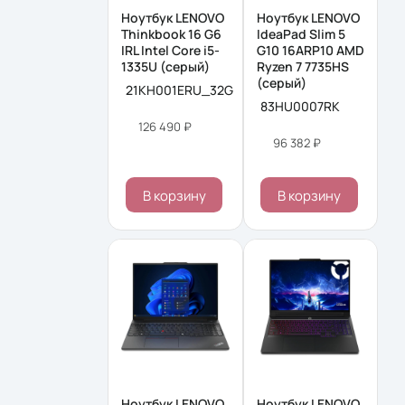
Ноутбук LENOVO
Ноутбук LENOVO
Thinkbook 16 G6
IdeaPad Slim 5
IRL Intel Core i5-
G10 16ARP10 AMD
1335U (серый)
Ryzen 7 7735HS
(серый)
21KH001ERU_32G
83HU0007RK
126 490 ₽
96 382 ₽
В корзину
В корзину
Ноутбук LENOVO
Ноутбук LENOVO