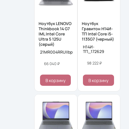
Ноутбук LENOVO
Ноутбук
Thinkbook 14 G7
Гравитон Н14И-
IML Intel Core
ТП Intel Core i5-
Ultra 5 125U
1135G7 (черный)
(серый)
Н14И-
ТП_172629
21MR004RRU||bp
98 222 ₽
66 040 ₽
В корзину
В корзину