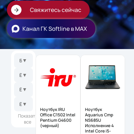
Свяжитесь сейчас
Канал ГК Softline в МАХ
▼
Бренд
▼
Ёмкость дискретной видеопамяти
▼
Ёмкость модуля памяти
▼
Ёмкость накопителя
Ноутбук IRU
Ноутбук
Office С1502 Intel
Aquarius Cmp
Показать
Pentium G4600
NS685U
все
(черный)
Исполнение 4
Intel Core i5-