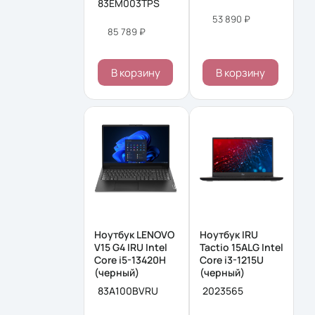
83EM003TPS
53 890 ₽
85 789 ₽
В корзину
В корзину
Ноутбук LENOVO
Ноутбук IRU
V15 G4 IRU Intel
Tactio 15ALG Intel
Core i5-13420H
Core i3-1215U
(черный)
(черный)
83A100BVRU
2023565