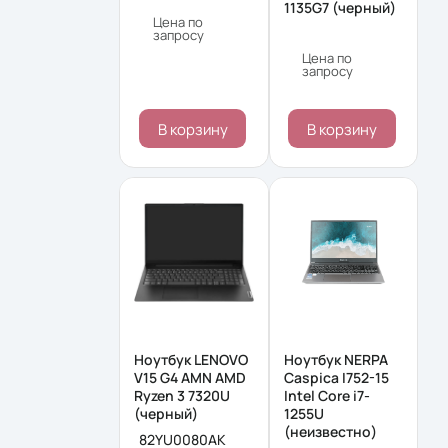
1135G7 (черный)
Цена по
запросу
Цена по
запросу
В корзину
В корзину
Ноутбук LENOVO
Ноутбук NERPA
V15 G4 AMN AMD
Caspica I752-15
Ryzen 3 7320U
Intel Core i7-
(черный)
1255U
(неизвестно)
82YU0080AK