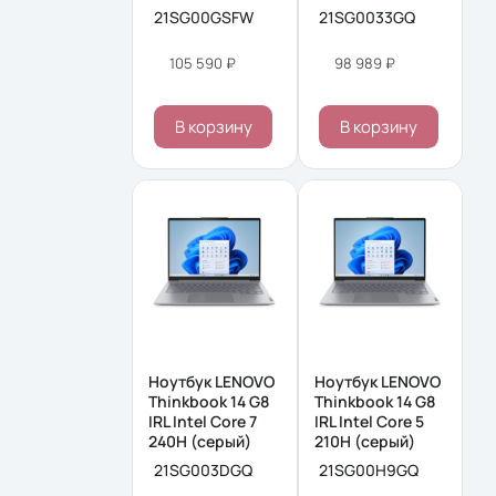
21SG00GSFW
21SG0033GQ
105 590 ₽
98 989 ₽
В корзину
В корзину
Ноутбук LENOVO
Ноутбук LENOVO
Thinkbook 14 G8
Thinkbook 14 G8
IRL Intel Core 7
IRL Intel Core 5
240H (серый)
210H (серый)
21SG003DGQ
21SG00H9GQ