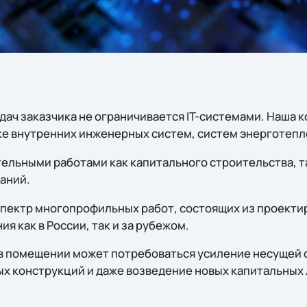
дач заказчика не ограничивается IT-системами. Наша 
ке внутренних инженерных систем, систем энерготеп
тельными работами как капитального строительства, т
аний.
пектр многопрофильных работ, состоящих из проектиро
я как в России, так и за рубежом.
в помещении может потребоваться усиление несущей 
ых конструкций и даже возведение новых капитальных