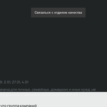
Связаться с отделом качества
.01, 27.01, 4.01
чена для личных, семейных, домашних и иных нужд, не
едерального закона от 24.06.2025 № 168-ФЗ.
 что группа компаний