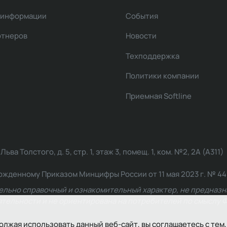
 информации
События
ртнеров
Новости
Техподдержка
Политики компании
Приемная Softline
ва Толстого, д. 5, стр. 1, этаж 3, помещ. 1, ком. №2, 2А (А311)
жденному Приказом Минцифры России от 11 мая 2023 г. № 449: 2
ельно справочный и ознакомительный характер, не предназна
ельности и не ориентирована на потребителей по смыслу Ф
олжая использовать данный веб-сайт, вы соглашаетесь с тем,