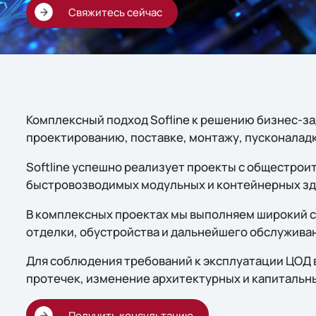
Свяжитесь сейчас
Комплексный подход Sofline к решению бизнес-за
проектированию, поставке, монтажу, пусконалад
Softline успешно реализует проекты с общестрои
быстровозводимых модульных и контейнерных зд
В комплексных проектах мы выполняем широкий с
отделки, обустройства и дальнейшего обслуживани
Для соблюдения требований к эксплуатации ЦОД 
протечек, изменение архитектурных и капитальн
Получить консультацию