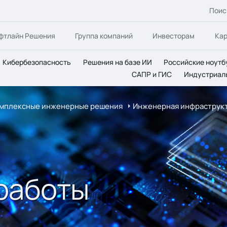
Поис
фтлайн Решения
Группа компаний
Инвесторам
Ка
Кибербезопасность
Решения на базе ИИ
Российские ноутб
САПР и ГИС
Индустриал
мплексные инженерные решения
Инженерная инфраструкт
работы