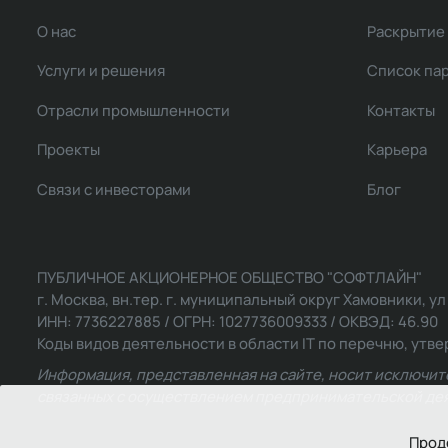
О нас
Раскрытие
Услуги и решения
Список па
Отрасли промышленности
Контакты
Проекты
Карьера
Связи с инвесторами
Блог
ПУБЛИЧНОЕ АКЦИОНЕРНОЕ ОБЩЕСТВО "СОФТЛАЙН"
г. Москва, вн.тер. г. муниципальный округ Хамовники, ул Ль
ИНН: 7736227885 / ОГРН: 1027736009333 / ОКВЭД: 46.90
Коды видов деятельности в области IT по перечню, утвер
Информация, представленная на сайте, носит исключит
связанных с осуществлением предпринимательской деят
Прод