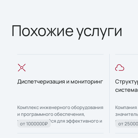
Похожие услуги
Диспетчеризация и мониторинг
Структу
система
Комплекс инженерного оборудования
Компания 
и программного обеспечения,
значитель
использующийся для эффективного и
организа
от 1000000₽
от 2500
гибкого управления текущим
кабельных
состоянием объекта.
центров о