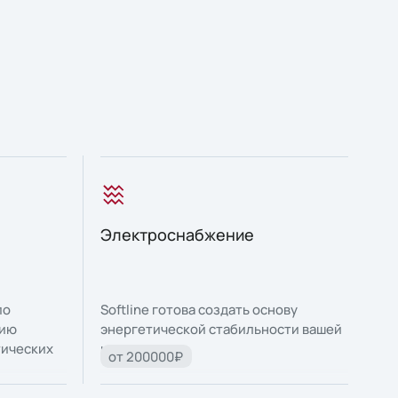
Электроснабжение
по
Softline готова создать основу
нию
энергетической стабильности вашей
тических
компании.
от 200000₽
ого