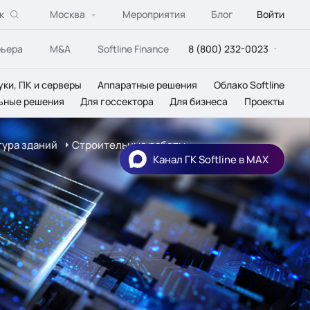
к
Москва
Мероприятия
Блог
Войти
рьера
M&A
Softline Finance
8 (800) 232-0023
уки, ПК и серверы
Аппаратные решения
Облако Softline
ьные решения
Для госсектора
Для бизнеса
Проекты
ура зданий
Строительные работы
Канал ГК Softline в МАХ