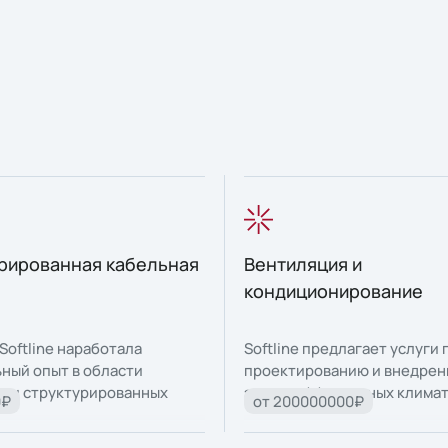
рированная кабельная
Вентиляция и
кондиционирование
Softline наработала
Softline предлагает услуги 
ный опыт в области
проектированию и внедре
ции структурированных
энергоэффективных клима
0₽
от 200000000₽
 систем офисных зданий и
систем помещений различн
бработки данных.
назначения.