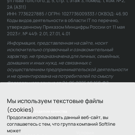
ул Льва Толстого, д. 5, стр. 1, этаж 3, помещ. 1, ком. №2,
2А (А311)
ИНН: 7736227885 / ОГРН: 1027736009333 / ОКВЭД: 46.90
Коды видов деятельности в области IT по перечню,
утвержденному Приказом Минцифры России от 11 мая
2023 г. № 449: 2.01, 27.01, 4.01
Информация, представленная на сайте, носит
исключительно справочный и ознакомительный
характер, не предназначена для личных, семейных,
домашних и иных нужд, не связанных с
осуществлением предпринимательской деятельности
и не ориентирована на потребителей по смыслу
Федерального закона от 24.06.2025 № 168-ФЗ.
Мы используем текстовые файлы
(cookies)
Связаться с отделом качества
Продолжая использовать данный веб-сайт, вы
соглашаетесь с тем, что группа компаний Softline
может
Условия