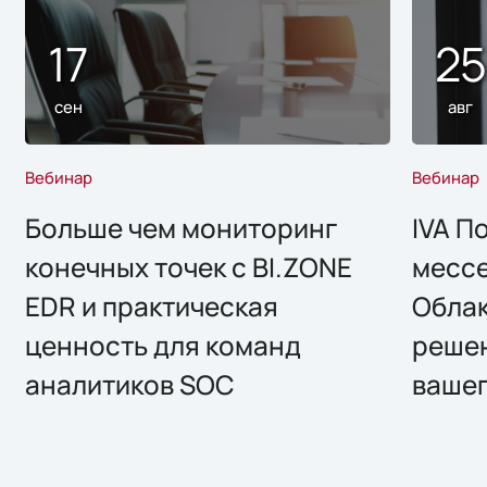
17
2
сен
авг
Вебинар
Вебинар
Больше чем мониторинг
IVA П
конечных точек с BI.ZONE
месс
EDR и практическая
Облак
ценность для команд
решен
аналитиков SOC
вашег