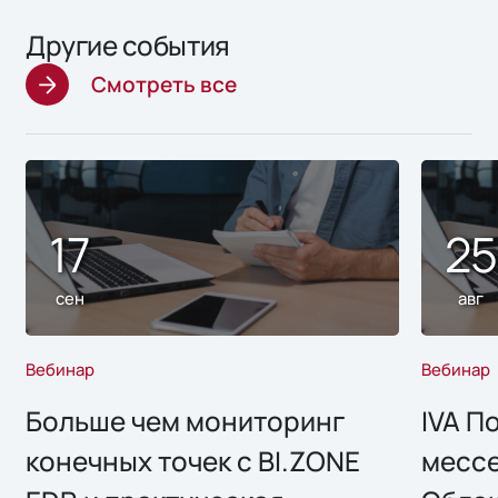
Другие события
Смотреть все
17
2
сен
авг
Вебинар
Вебинар
Больше чем мониторинг
IVA П
конечных точек с BI.ZONE
месс