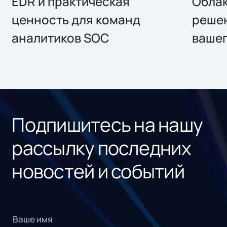
EDR и практическая
Облак
ценность для команд
решен
аналитиков SOC
вашег
Подпишитесь на нашу
рассылку последних
новостей и событий