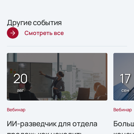
Другие события
Смотреть все
20
17
авг
сен
Вебинар
Вебинар
ИИ-разведчик для отдела
Больш