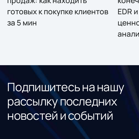
продаж: как находить
конеч
готовых к покупке клиентов
EDR и
за 5 мин
ценно
анал
Подпишитесь на нашу
рассылку последних
новостей и событий