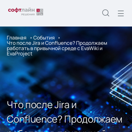
Главная
События
Что после Jira и Confluence? Продолжаем
работать в привычной среде с EvaWiki и
EvaProject
Что после Jira и
Confluence? Продолжаем