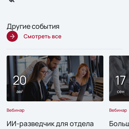
Другие события
Смотреть все
20
17
авг
сен
Вебинар
Вебинар
ИИ-разведчик для отдела
Больш