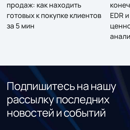
продаж: как находить
конеч
готовых к покупке клиентов
EDR и
за 5 мин
ценно
анал
Подпишитесь на нашу
рассылку последних
новостей и событий