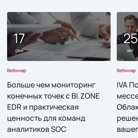
17
2
сен
авг
Вебинар
Вебинар
Больше чем мониторинг
IVA П
конечных точек с BI.ZONE
месс
EDR и практическая
Облак
ценность для команд
решен
аналитиков SOC
вашег