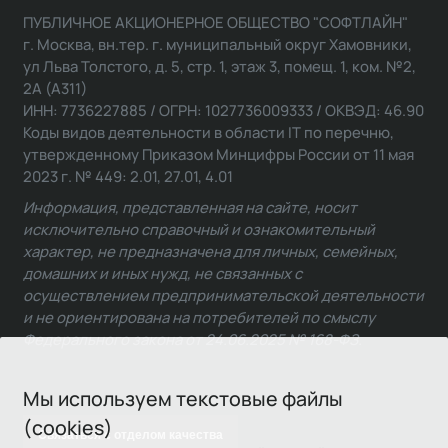
ПУБЛИЧНОЕ АКЦИОНЕРНОЕ ОБЩЕСТВО "СОФТЛАЙН"
г. Москва, вн.тер. г. муниципальный округ Хамовники,
ул Льва Толстого, д. 5, стр. 1, этаж 3, помещ. 1, ком. №2,
2А (А311)
ИНН: 7736227885 / ОГРН: 1027736009333 / ОКВЭД: 46.90
Коды видов деятельности в области IT по перечню,
утвержденному Приказом Минцифры России от 11 мая
2023 г. № 449: 2.01, 27.01, 4.01
Информация, представленная на сайте, носит
исключительно справочный и ознакомительный
характер, не предназначена для личных, семейных,
домашних и иных нужд, не связанных с
осуществлением предпринимательской деятельности
и не ориентирована на потребителей по смыслу
Федерального закона от 24.06.2025 № 168-ФЗ.
Мы используем текстовые файлы
(cookies)
Связаться с отделом качества