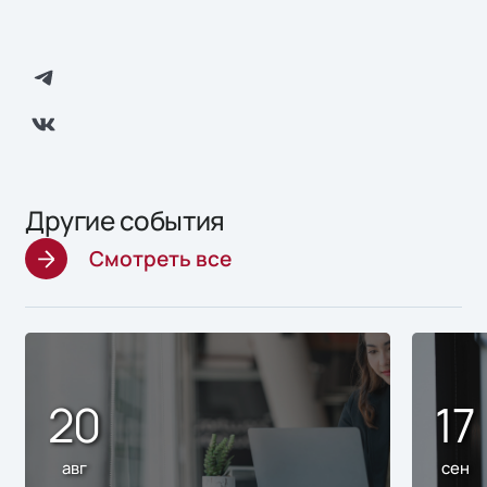
Другие события
Смотреть все
20
17
авг
сен