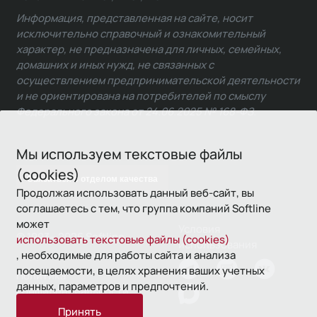
Информация, представленная на сайте, носит
исключительно справочный и ознакомительный
характер, не предназначена для личных, семейных,
домашних и иных нужд, не связанных с
осуществлением предпринимательской деятельности
и не ориентирована на потребителей по смыслу
Федерального закона от 24.06.2025 № 168-ФЗ.
Мы используем текстовые файлы
(cookies)
Связаться с отделом качества
Продолжая использовать данный веб-сайт, вы
соглашаетесь с тем, что группа компаний Softline
может
Условия
© 1993—2026 Softline
использовать текстовые файлы (cookies)
использования
, необходимые для работы сайта и анализа
посещаемости, в целях хранения ваших учетных
Политика
данных, параметров и предпочтений.
конфиденциальности
Принять