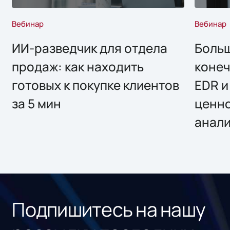
Вебинар
Вебинар
ИИ-разведчик для отдела
Больш
продаж: как находить
конеч
готовых к покупке клиентов
EDR и
за 5 мин
ценно
анал
Подпишитесь на нашу