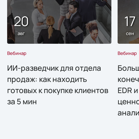
20
17
авг
сен
Вебинар
Вебинар
ИИ-разведчик для отдела
Больш
продаж: как находить
конеч
готовых к покупке клиентов
EDR и
за 5 мин
ценно
анал