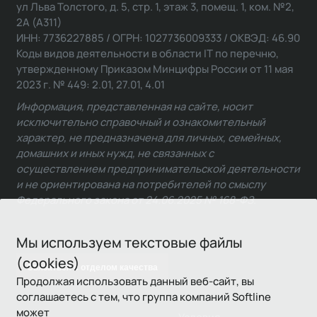
ул Льва Толстого, д. 5, стр. 1, этаж 3, помещ. 1, ком. №2,
2А (А311)
ИНН: 7736227885 / ОГРН: 1027736009333 / ОКВЭД: 46.90
Коды видов деятельности в области IT по перечню,
утвержденному Приказом Минцифры России от 11 мая
2023 г. № 449: 2.01, 27.01, 4.01
Информация, представленная на сайте, носит
исключительно справочный и ознакомительный
характер, не предназначена для личных, семейных,
домашних и иных нужд, не связанных с
осуществлением предпринимательской деятельности
и не ориентирована на потребителей по смыслу
Федерального закона от 24.06.2025 № 168-ФЗ.
Мы используем текстовые файлы
(cookies)
Связаться с отделом качества
Продолжая использовать данный веб-сайт, вы
соглашаетесь с тем, что группа компаний Softline
может
Условия