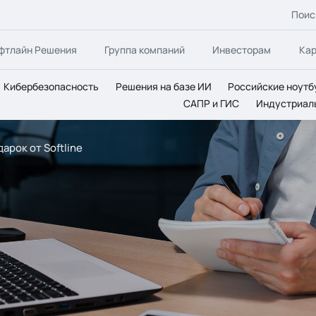
Поис
фтлайн Решения
Группа компаний
Инвесторам
Ка
Кибербезопасность
Решения на базе ИИ
Российские ноутб
САПР и ГИС
Индустриал
дарок от Softline