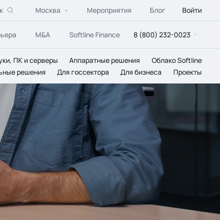
к
Москва
Мероприятия
Блог
Войти
рьера
M&A
Softline Finance
8 (800) 232-0023
уки, ПК и серверы
Аппаратные решения
Облако Softline
ьные решения
Для госсектора
Для бизнеса
Проекты