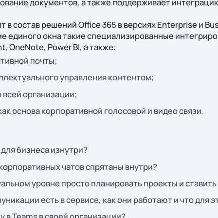
ование документов, а также поддерживает интеграци
т в состав решений Office 365 в версиях Enterprise и Bu
ме единого окна такие специализированные интегриро
t, OneNote, Power BI, а также:
ативной почты;
еллектуального управления контентом;
о всей организации;
как основа корпоративной голосовой и видео связи.
 для бизнеса изнутри?
корпоративных чатов спрятаны внутри?
зуальном уровне просто планировать проекты и ставить
никации есть в сервисе, как они работают и что для э
у в Teams в своей организации?