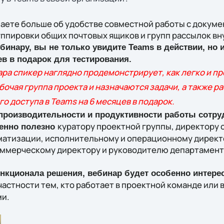
наете больше об удобстве совместной работы с докумен
ппировки общих почтовых ящиков и групп рассылок вну
инару, вы не только увидите Teams в действии, но и
ев в подарок для тестирования.
ра спикер наглядно продемонстрирует, как легко и пр
бочая группа проекта и назначаются задачи, а также р
о доступа в Teams на 6 месяцев в подарок.
роизводительности и продуктивности работы сотруд
куратору проектной группы, директору 
бенно полезно
атизации, исполнительному и операционному директо
оммерческому директору и руководителю департамент
нкционала решения, вебинар будет особенно интере
 частности тем, кто работает в проектной команде или в
ми.