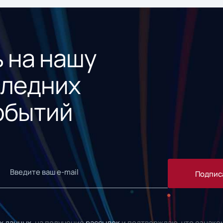
 на нашу
следних
обытий
Подпис
х данных,
на получение
рассылок
и подтверждаю, что ознако