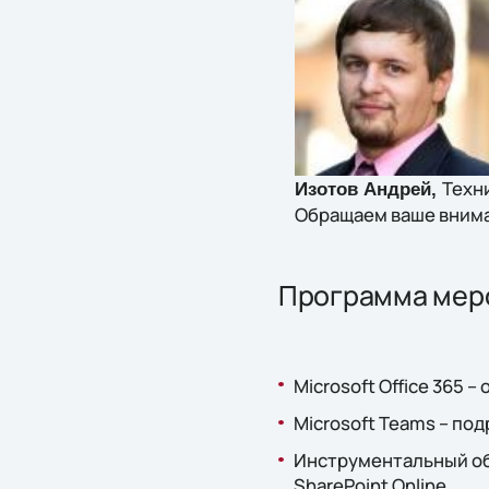
Техни
Изотов Андрей,
Обращаем ваше внима
Программа мер
Microsoft Office 365 
Microsoft Teams – по
Инструментальный обз
SharePoint Online.