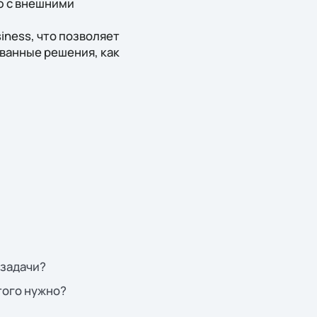
ю с внешними
siness, что позволяет
ванные решения, как
 задачи?
того нужно?