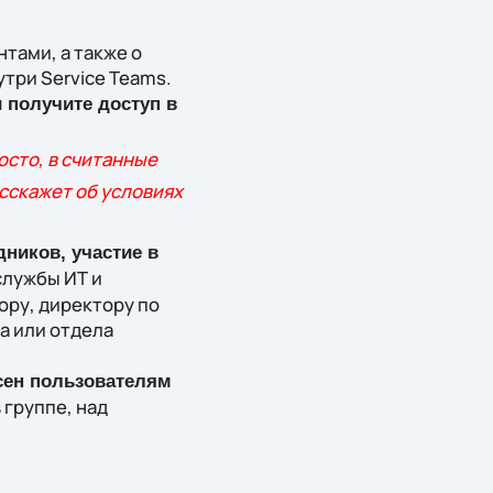
тами, а также о
три Service Teams.
 получите доступ в
осто, в считанные
асскажет об условиях
ников, участие в
службы ИТ и
ру, директору по
а или отдела
сен пользователям
 группе, над