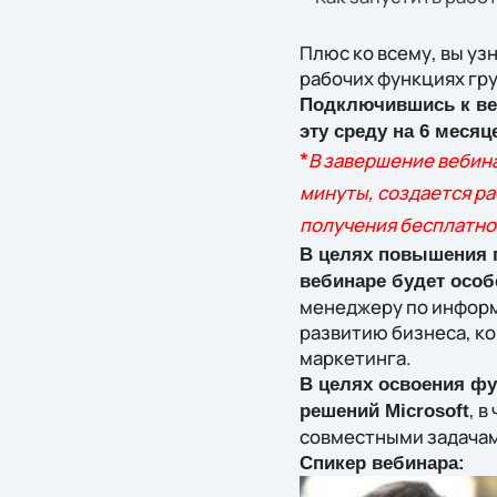
Плюс ко всему, вы уз
рабочих функциях гру
Подключившись к веб
эту среду на 6 месяц
*
В завершение вебина
минуты, создается ра
получения бесплатног
В целях повышения п
вебинаре будет осо
менеджеру по информ
развитию бизнеса, к
маркетинга.
В целях освоения фу
, в
решений Microsoft
совместными задача
Спикер вебинара: