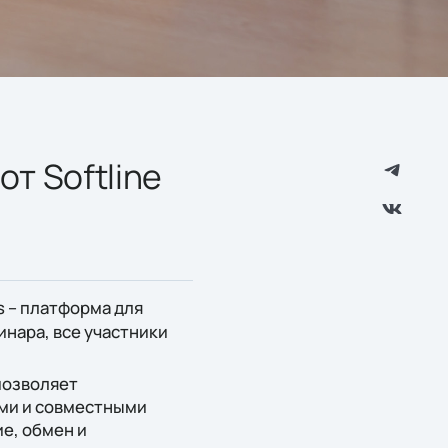
от Softline
ms – платформа для
инара, все участники
позволяет
ами и совместными
е, обмен и