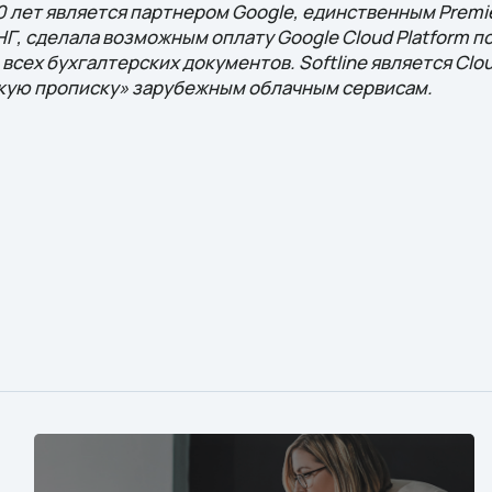
10 лет является партнером Google, единственным Premi
Г, сделала возможным оплату Google Cloud Platform п
всех бухгалтерских документов. Softline является Cl
кую прописку» зарубежным облачным сервисам.