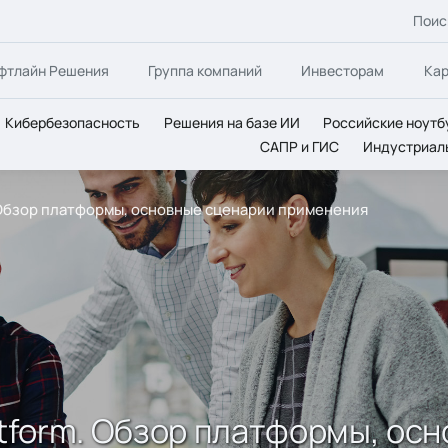
Поис
фтлайн Решения
Группа компаний
Инвесторам
Ка
Кибербезопасность
Решения на базе ИИ
Российские ноутб
САПР и ГИС
Индустриал
. Обзор платформы, основные сценарии применения
latform. Обзор платформы, ос