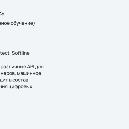
су
нное обучение)
tect, Softline
и различные API для
йнеров, машинное
дит в состав
ания цифровых