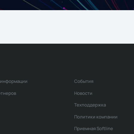
 информации
События
ртнеров
Новости
Техподдержка
Политики компании
Приемная Softline