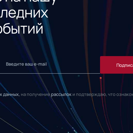
следних
обытий
Подпис
х данных,
на получение
рассылок
и подтверждаю, что ознако