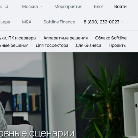
к
Москва
Мероприятия
Блог
Войти
рьера
M&A
Softline Finance
8 (800) 232-0023
уки, ПК и серверы
Аппаратные решения
Облако Softline
ьные решения
Для госсектора
Для бизнеса
Проекты
новные сценарии