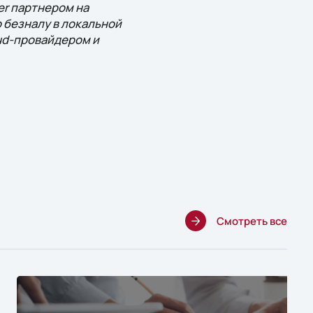
er партнером на
о безналу в локальной
oud-провайдером и
Смотреть все