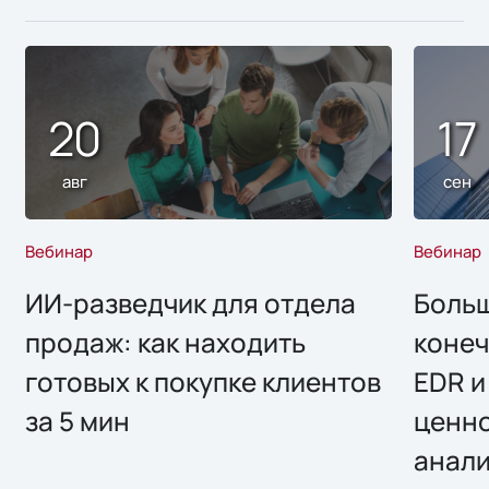
20
17
авг
сен
Вебинар
Вебинар
ИИ-разведчик для отдела
Больш
продаж: как находить
конеч
готовых к покупке клиентов
EDR и
за 5 мин
ценно
анал