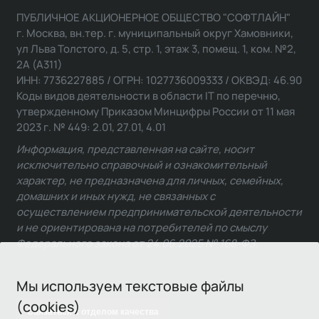
ПУБЛИЧНОЕ АКЦИОНЕРНОЕ ОБЩЕСТВО "СОФТЛАЙН"
г. Москва, вн.тер. г. муниципальный округ Хамовники,
ул Льва Толстого, д. 5, стр. 1, этаж 3, помещ. 1, ком. №2,
2А (А311)
ИНН: 7736227885 / ОГРН: 1027736009333 / ОКВЭД: 46.90
Коды видов деятельности в области IT по перечню,
утвержденному Приказом Минцифры России от 11 мая
2023 г. № 449: 2.01, 27.01, 4.01
Информация, представленная на сайте, носит
исключительно справочный и ознакомительный
характер, не предназначена для личных, семейных,
домашних и иных нужд, не связанных с
осуществлением предпринимательской деятельности
и не ориентирована на потребителей по смыслу
Федерального закона от 24.06.2025 № 168-ФЗ.
Мы используем текстовые файлы
(cookies)
Связаться с отделом качества