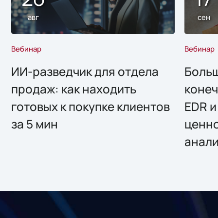
авг
сен
Вебинар
Вебинар
ИИ-разведчик для отдела
Больш
продаж: как находить
конеч
готовых к покупке клиентов
EDR и
за 5 мин
ценно
анал