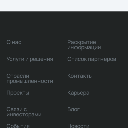
О нас
Раскрытие
информации
Услуги и решения
Список партнеров
Отрасли
Контакты
промышленности
Проекты
Карьера
Связи с
Блог
инвесторами
События
Новости