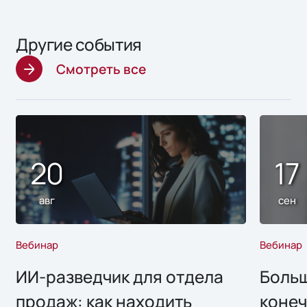
Другие события
Смотреть все
20
17
авг
сен
Вебинар
Вебинар
ИИ-разведчик для отдела
Больш
продаж: как находить
конеч