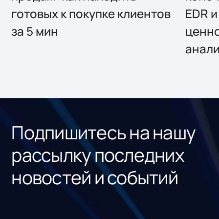
готовых к покупке клиентов
EDR и
за 5 мин
ценно
анал
Подпишитесь на нашу
рассылку последних
новостей и событий