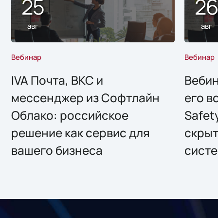
25
2
авг
авг
Вебинар
Вебинар
IVA Почта, ВКС и
Вебин
мессенджер из Софтлайн
его в
Облако: российское
Safet
решение как сервис для
скрыт
вашего бизнеса
систе