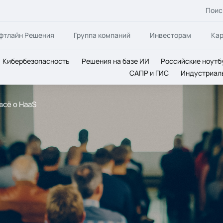
Поис
фтлайн Решения
Группа компаний
Инвесторам
Ка
Кибербезопасность
Решения на базе ИИ
Российские ноутб
САПР и ГИС
Индустриал
всё о HaaS