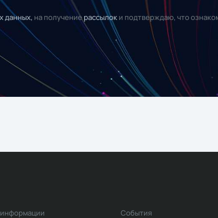
х данных,
на получение
рассылок
и подтверждаю, что ознако
 информации
События