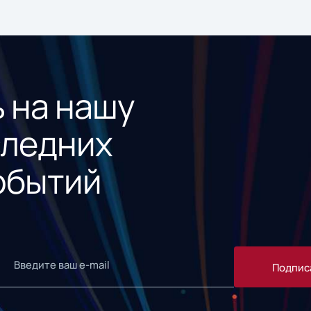
 на нашу
следних
обытий
Подпис