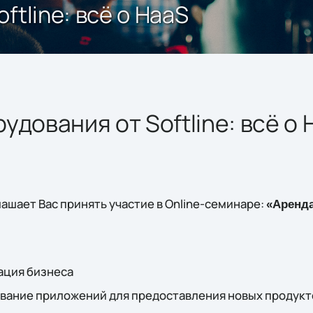
ftline: всё о HaaS
удования от Softline: всё о 
лашает Вас принять участие в Online-семинаре:
«
Аренда
ация бизнеса
вание приложений для предоставления новых продукто