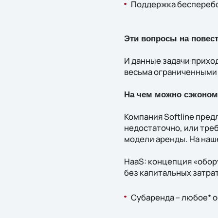
Поддержка беспереб
Эти вопросы на повес
И данные задачи прихо
весьма ограниченными
На чем можно сэконом
Компания Softline пред
недостаточно, или тре
модели аренды. На наш
HaaS: концепция «обор
без капитальных затрат
Субаренда – любое* 