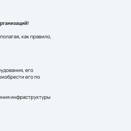
рганизаций!
полагая, как правило,
рудования, его
риобрести его по
оения инфраструктуры