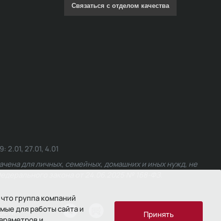
Связаться с отделом качества
.01, 27.01, 4.01
чена для личных, семейных, домашних и иных нужд, не
едерального закона от 24.06.2025 № 168-ФЗ.
 что группа компаний
мые для работы сайта и
ости
Принять
параметров и