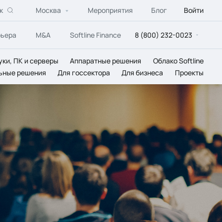
к
Москва
Мероприятия
Блог
Войти
рьера
M&A
Softline Finance
8 (800) 232-0023
уки, ПК и серверы
Аппаратные решения
Облако Softline
ьные решения
Для госсектора
Для бизнеса
Проекты