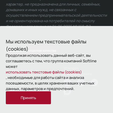
характер, не предназначена для личных, семейных,
домашних и иных нужд, не связанных с
осуществлением предпринимательской деятельности
и не ориентирована на потребителей по смыслу
Федерального закона от 24.06.2025 № 168-ФЗ.
Мы используем текстовые файлы
(cookies)
Связаться с отделом качества
Продолжая использовать данный веб-сайт, вы
соглашаетесь с тем, что группа компаний Softline
может
Условия
© 1993—2026 Softline
использовать текстовые файлы (cookies)
использования
, необходимые для работы сайта и анализа
посещаемости, в целях хранения ваших учетных
Политика
данных, параметров и предпочтений.
конфиденциальности
Принять
16+