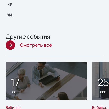
Другие события
Смотреть все
17
2
сен
авг
Вебинар
Вебинар