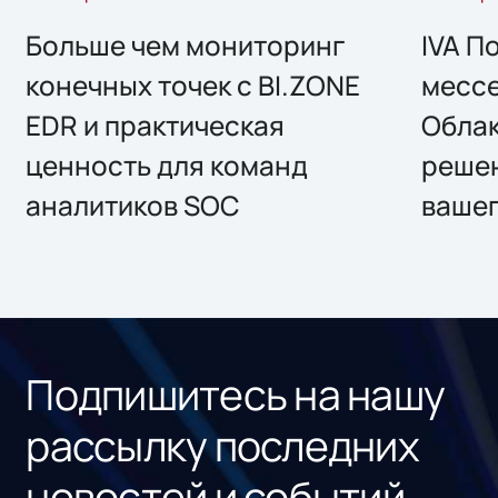
Больше чем мониторинг
IVA П
конечных точек с BI.ZONE
месс
EDR и практическая
Облак
ценность для команд
решен
аналитиков SOC
вашег
Подпишитесь на нашу
рассылку последних
новостей и событий