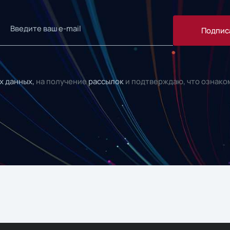
Подпис
х данных,
на получение
рассылок
и подтверждаю, что ознако