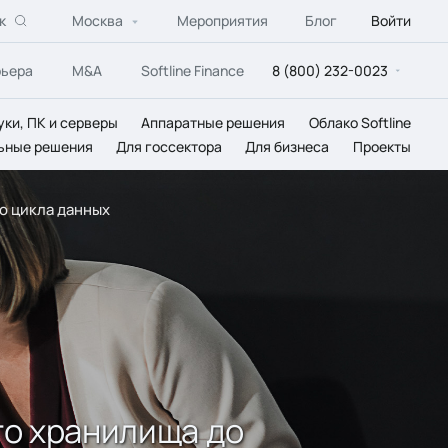
к
Москва
Мероприятия
Блог
Войти
рьера
M&A
Softline Finance
8 (800) 232-0023
уки, ПК и серверы
Аппаратные решения
Облако Softline
ьные решения
Для госсектора
Для бизнеса
Проекты
го цикла данных
ого хранилища до