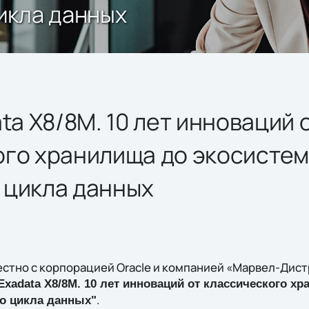
икла данных
ata X8/8M. 10 лет инноваций 
ого хранилища до экосисте
 цикла данных
местно с корпорацией Oracle и компанией «Марвел-Дис
 Exadata X8/8M. 10 лет инноваций от классического х
.
о цикла данных"