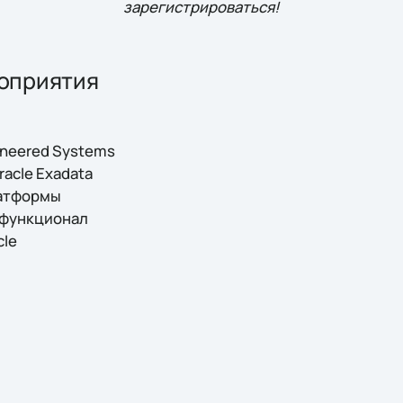
зарегистрироваться!
оприятия
ineered Systems
acle Exadata
латформы
 функционал
cle