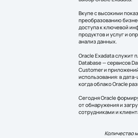
Вкупе с высокими пока
преобразованию бизнес
доступа к ключевой ин
продуктов и услуг и о
анализ данных.
Oracle Exadata служит 
Database — сервисов Dat
Customer и приложений 
использования: в дата-
когда облако Oracle ра
Сегодня Oracle формир
от обнаружения и загру
сотрудниками и клиент
Количество м