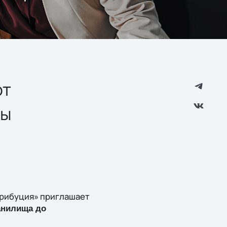
от
мы
трибуция» приглашает
ранилища до