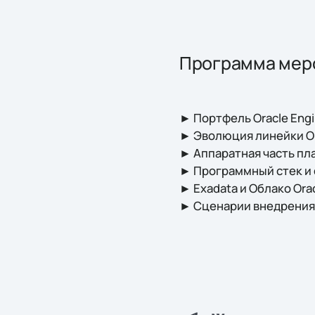
Программа мер
► Портфель Oracle Eng
► Эволюция линейки Or
► Аппаратная часть п
► Программный стек и
► Exadata и Облако Ora
► Сценарии внедрения