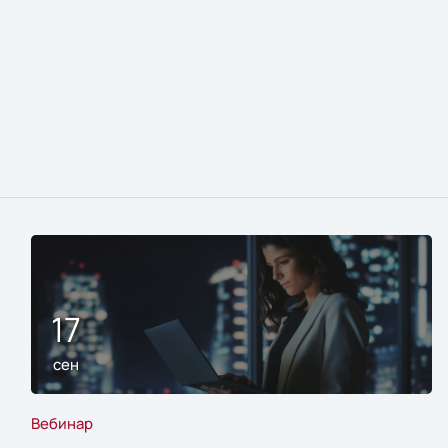
17
сен
Вебинар