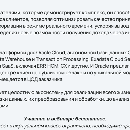
зателями, которые демонстрирует комплекс, он спосо
а клиентов, позволяя оптимизировать качество приня
формации в режиме реального времени, ускоряя вывод
пределяя новые возможности получения дохода через 
платформой для Oracle Cloud, автономной базы данных 
a Warehouse и Transaction Processing, Exadata Cloud Ser
SaaS, включая ERP, HCM, CX и другие. И Oracle предлаг
центре клиента, публичном облаке и по уникальной мод
змещается в ЦОД заказчика.
ует целостную экосистему для реализации всего жизн
зки данных, их преобразования и обработки, до анализ
ами.
Участие в вебинаре бесплатное.
ест в виртуальном классе ограничено, необходимо п