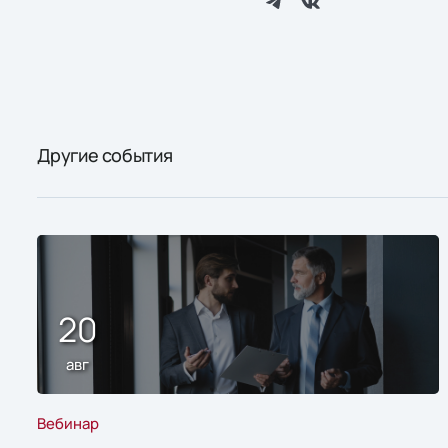
Другие события
20
авг
Вебинар