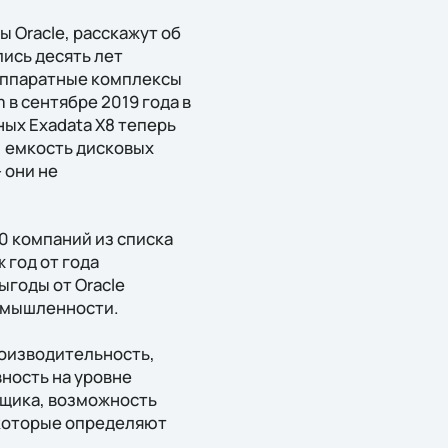
 Oracle, расскажут об
лись десять лет
аппаратные комплексы
 в сентябре 2019 года в
ых Exadata X8 теперь
, емкость дисковых
 они не
0 компаний из списка
 год от года
годы от Oracle
ромышленности.
роизводительность,
ность на уровне
вщика, возможность
 которые определяют