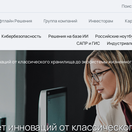
Поис
фтлайн Решения
Группа компаний
Инвесторам
Ка
Кибербезопасность
Решения на базе ИИ
Российские ноутб
САПР и ГИС
Индустриал
новаций от классического хранилища до экосистемы жизненно
лет инноваций от классическ