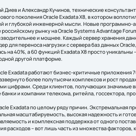
й Диев и Александр Кучинов, технические консультанты
вого поколения Oracle Exadata X8, в котором воплоти
й и глубокой инженерной мысли. Новые программно-
 российскому рынку на Oracle Systems Advantage Forum
изводительнее и мощнее. Каждый сервер хранения данн
ер для переноса нагрузки с сервера баз данных Oracle
ь на 40%, а 60 функций Exadata X8 просто уникальны –
одной другой платформе.
racle Exadata работают бизнес-критичные приложения 7
развернуто более полутысячи комплексов и рост продаж
ми цифрами. Среди клиентов, получающих значимые вы
е банки и компании телекома, ритейла, госсектора, п
acle Exadata по целому ряду причин. Экстремальная п
льная масштабируемость, высокая надежность и готов
авляемость и комплексная поддержка от одного поста
ия расходов – вот лишь часть из множества факторов,