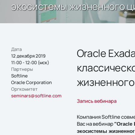
экосистемы жизненного ц
Дата
Oracle Exad
12 декабря 2019
11:00 - 12:00 (мск)
классическ
Партнеры
Softline
жизненного
Oracle Corporation
Оргкомитет
seminars@softline.com
Запись вебинара
Компания Softline сов
Вас на вебинар
"Oracle
экосистемы жизненног