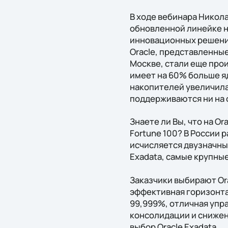
В ходе вебинара Никола
обновленной линейке но
инновационных решени
Oracle, представленные
Москве, стали еще про
имеет на 60% больше яд
накопителей увеличилас
поддерживаются ни на 
Знаете ли Вы, что на O
Fortune 100? В России 
исчисляется двузначны
Exadata, самые крупны
Заказчики выбирают Or
эффективная горизонта
99,999%, отличная упр
консолидации и снижен
выбор Oracle Exadata.