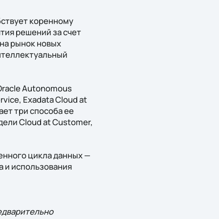
бствует коренному
тия решений за счет
 на рынок новых
интеллектуальный
Oracle Autonomous
vice, Exadata Cloud at
ает три способа ее
ели Cloud at Customer,
енного цикла данных —
а и использования
редварительно