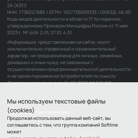
2А (А311)
ИНН: 7736227885 / ОГРН: 1027736009333 / ОКВЭД: 46.90
Коды видов деятельности в области IT по перечню,
утвержденному Приказом Минцифры России от 11 мая
2023 г. № 449: 2.01, 27.01, 4.01
Информация, представленная на сайте, носит
исключительно справочный и ознакомительный
характер, не предназначена для личных, семейных,
домашних и иных нужд, не связанных с
осуществлением предпринимательской деятельности
и не ориентирована на потребителей по смыслу
Федерального закона от 24.06.2025 № 168-ФЗ.
Мы используем текстовые файлы
(cookies)
Связаться с отделом качества
Продолжая использовать данный веб-сайт, вы
соглашаетесь с тем, что группа компаний Softline
может
Условия
© 1993—2026 Softline