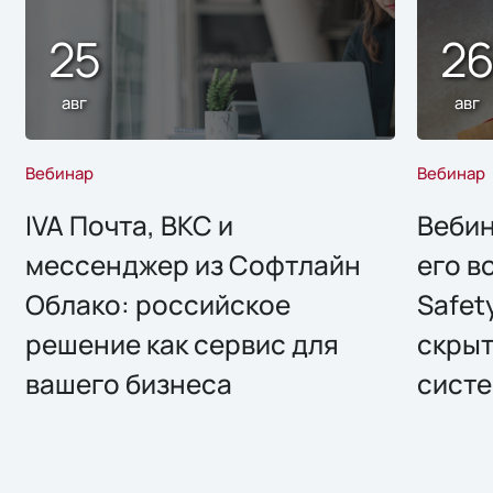
25
2
авг
авг
Вебинар
Вебинар
IVA Почта, ВКС и
Вебин
мессенджер из Софтлайн
его в
Облако: российское
Safet
решение как сервис для
скрыт
вашего бизнеса
систе