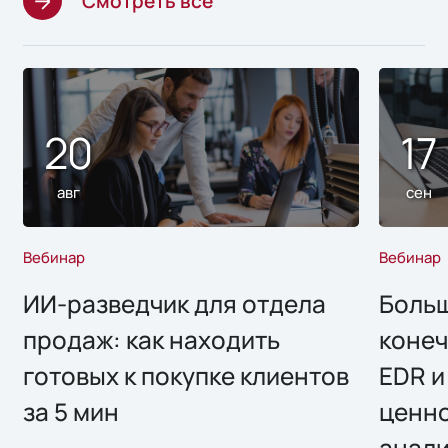
Смотреть все
20
17
авг
сен
Вебинар
Вебинар
ИИ-разведчик для отдела
Больш
продаж: как находить
конеч
готовых к покупке клиентов
EDR и
за 5 мин
ценно
анал