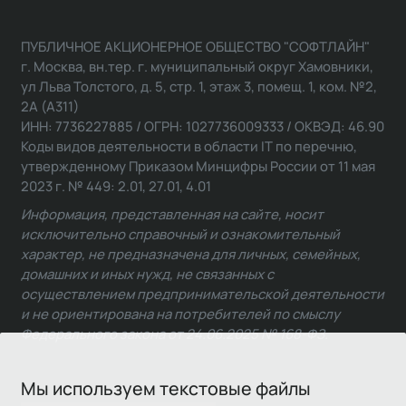
ПУБЛИЧНОЕ АКЦИОНЕРНОЕ ОБЩЕСТВО "СОФТЛАЙН"
г. Москва, вн.тер. г. муниципальный округ Хамовники,
ул Льва Толстого, д. 5, стр. 1, этаж 3, помещ. 1, ком. №2,
2А (А311)
ИНН: 7736227885 / ОГРН: 1027736009333 / ОКВЭД: 46.90
Коды видов деятельности в области IT по перечню,
утвержденному Приказом Минцифры России от 11 мая
2023 г. № 449: 2.01, 27.01, 4.01
Информация, представленная на сайте, носит
исключительно справочный и ознакомительный
характер, не предназначена для личных, семейных,
домашних и иных нужд, не связанных с
осуществлением предпринимательской деятельности
и не ориентирована на потребителей по смыслу
Федерального закона от 24.06.2025 № 168-ФЗ.
Мы используем текстовые файлы