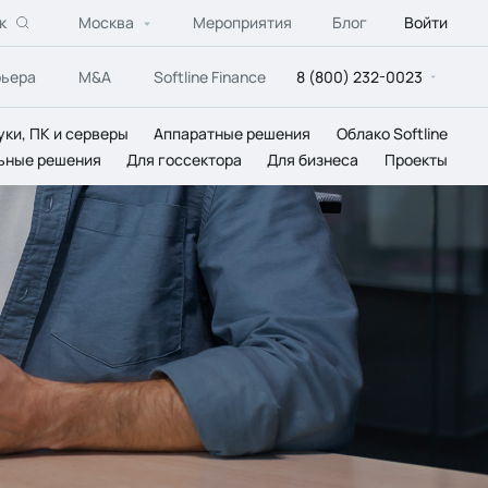
к
Москва
Мероприятия
Блог
Войти
рьера
M&A
Softline Finance
8 (800) 232-0023
уки, ПК и серверы
Аппаратные решения
Облако Softline
ьные решения
Для госсектора
Для бизнеса
Проекты