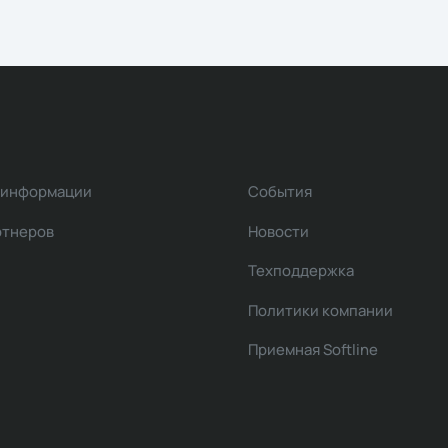
 информации
События
ртнеров
Новости
Техподдержка
Политики компании
Приемная Softline