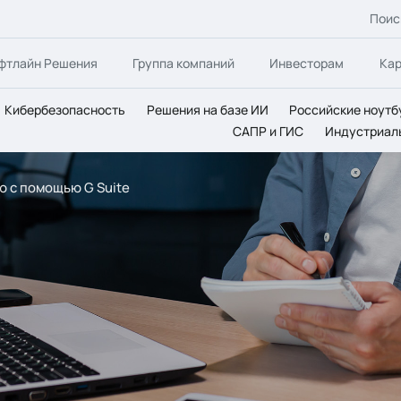
Поис
фтлайн Решения
Группа компаний
Инвесторам
Ка
Кибербезопасность
Решения на базе ИИ
Российские ноутб
САПР и ГИС
Индустриал
лю с помощью G Suite