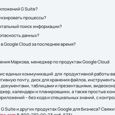
риложений G Suite?
тизировать процессы?
нтальный поиск информации?
зопасность данных?
 в Google Cloud за последнее время?
ения Маркова, менеджер по продуктам Google Cloud
рвис единых коммуникаций для продуктивной работы в
ативную почту, диск для хранения файлов, инструмен
 документами, таблицами и презентациями, видеокон
жер, календари и планировщики, а также простые кон
приложений – без кода и специальных знаний, с контро
 G Suite и других продуктах Google для бизнеса? Свяжи
line.com
8-800-232-00-23 доб. 5734