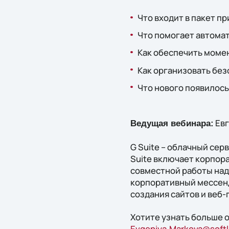
Что входит в пакет п
Что помогает автома
Как обеспечить моме
Как организовать бе
Что нового появилось
Евг
Ведущая вебинара:
G Suite – облачный се
Suite включает корпор
совместной работы над
корпоративный мессенд
создания сайтов и веб-
Хотите узнать больше о
Evgeniya.Markova@soft