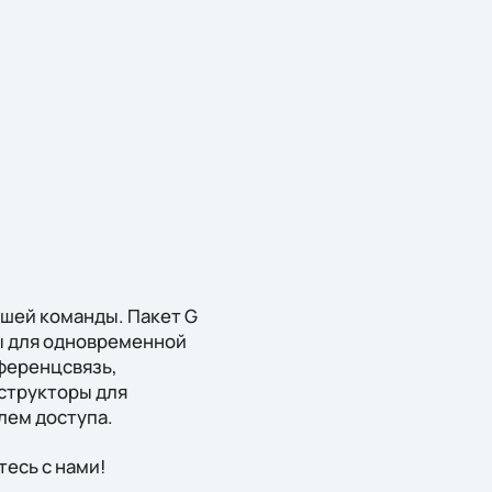
ашей команды. Пакет G
ты для одновременной
ференцсвязь,
структоры для
лем доступа.
тесь с нами!