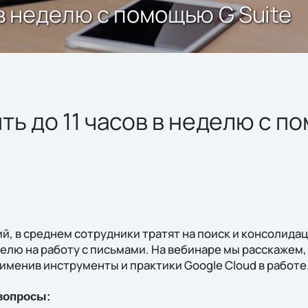
 в неделю с помощью G Suite
ть до 11 часов в неделю с п
й, в среднем сотрудники тратят на поиск и консолида
еделю на работу с письмами. На вебинаре мы расскажем,
именив инструменты и практики Google Cloud в работе
 вопросы: