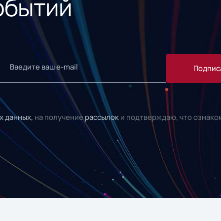
обытий
Подпис
х данных,
на получение
рассылок
и подтверждаю, что ознако