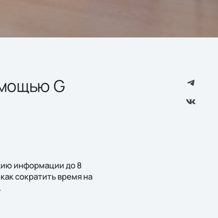
омощью G
цию информации до 8
 как сократить время на
.