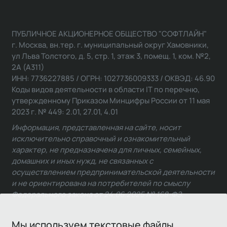
ПУБЛИЧНОЕ АКЦИОНЕРНОЕ ОБЩЕСТВО "СОФТЛАЙН"
г. Москва, вн.тер. г. муниципальный округ Хамовники,
ул Льва Толстого, д. 5, стр. 1, этаж 3, помещ. 1, ком. №2,
2А (А311)
ИНН: 7736227885 / ОГРН: 1027736009333 / ОКВЭД: 46.90
Коды видов деятельности в области IT по перечню,
утвержденному Приказом Минцифры России от 11 мая
2023 г. № 449: 2.01, 27.01, 4.01
Информация, представленная на сайте, носит
исключительно справочный и ознакомительный
характер, не предназначена для личных, семейных,
домашних и иных нужд, не связанных с
осуществлением предпринимательской деятельности
и не ориентирована на потребителей по смыслу
Федерального закона от 24.06.2025 № 168-ФЗ.
Мы используем текстовые файлы