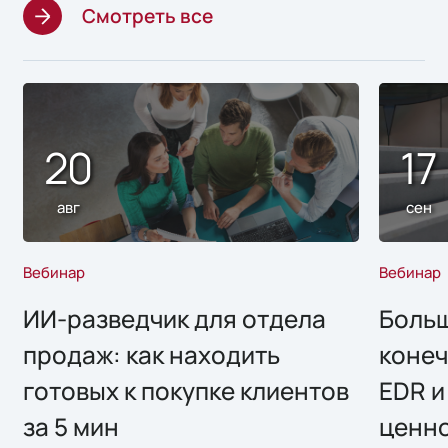
Смотреть все
20
17
авг
сен
Вебинар
Вебинар
ИИ-разведчик для отдела
Больш
продаж: как находить
конеч
готовых к покупке клиентов
EDR и
за 5 мин
ценно