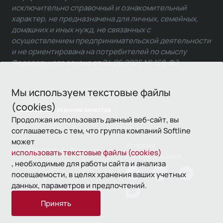
исключительно справочный и ознакомительный
характер, не предназначена для личных, семейных,
домашних и иных нужд, не связанных с
осуществлением предпринимательской деятельности
и не ориентирована на потребителей по смыслу
Федерального закона от 24.06.2025 № 168-ФЗ.
Мы используем текстовые файлы
(cookies)
Связаться с отделом качества
Продолжая использовать данный веб-сайт, вы
соглашаетесь с тем, что группа компаний Softline
может
Условия
© 1993—2026 Softline
использовать текстовые файлы (cookies)
использования
, необходимые для работы сайта и анализа
посещаемости, в целях хранения ваших учетных
Политика
данных, параметров и предпочтений.
конфиденциальности
Принять
16+