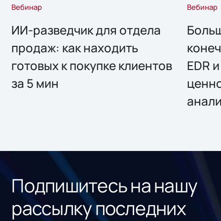
Вебинар
Вебинар
ИИ-разведчик для отдела
Больш
продаж: как находить
конеч
готовых к покупке клиентов
EDR и
за 5 мин
ценно
анал
Подпишитесь на нашу
рассылку последних