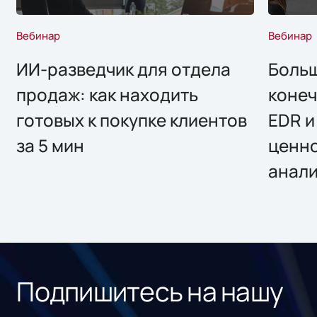
Вебинар
Вебинар
ИИ-разведчик для отдела
Больш
продаж: как находить
конеч
готовых к покупке клиентов
EDR и
за 5 мин
ценно
анал
Подпишитесь на нашу