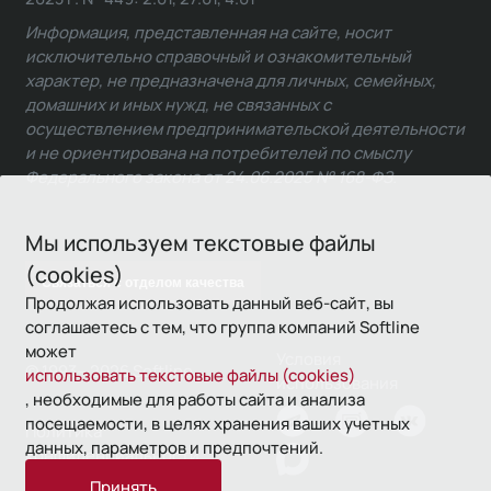
Информация, представленная на сайте, носит
исключительно справочный и ознакомительный
характер, не предназначена для личных, семейных,
домашних и иных нужд, не связанных с
осуществлением предпринимательской деятельности
и не ориентирована на потребителей по смыслу
Федерального закона от 24.06.2025 № 168-ФЗ.
Мы используем текстовые файлы
(cookies)
Связаться с отделом качества
Продолжая использовать данный веб-сайт, вы
соглашаетесь с тем, что группа компаний Softline
может
Условия
© 1993—2026 Softline
использовать текстовые файлы (cookies)
использования
, необходимые для работы сайта и анализа
посещаемости, в целях хранения ваших учетных
Политика
данных, параметров и предпочтений.
конфиденциальности
Принять