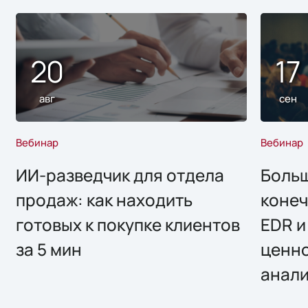
20
17
авг
сен
Вебинар
Вебинар
ИИ-разведчик для отдела
Больш
продаж: как находить
конеч
готовых к покупке клиентов
EDR и
за 5 мин
ценно
анал