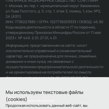
ПУБЛИЧНОЕ АКЦИОНЕРНОЕ ОБЩЕСТВО "СОФТЛАЙН"
г. Москва, вн.тер. г. муниципальный округ Хамовники,
ул Льва Толстого, д. 5, стр. 1, этаж 3, помещ. 1, ком. №2,
2А (А311)
ИНН: 7736227885 / ОГРН: 1027736009333 / ОКВЭД: 46.90
Коды видов деятельности в области IT по перечню,
утвержденному Приказом Минцифры России от 11 мая
2023 г. № 449: 2.01, 27.01, 4.01
Информация, представленная на сайте, носит
исключительно справочный и ознакомительный
характер, не предназначена для личных, семейных,
домашних и иных нужд, не связанных с
осуществлением предпринимательской деятельности
и не ориентирована на потребителей по смыслу
Федерального закона от 24.06.2025 № 168-ФЗ.
Мы используем текстовые файлы
(cookies)
Связаться с отделом качества
Продолжая использовать данный веб-сайт, вы