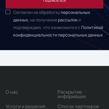
Подписаться
Согласен на обработку
персональных
данных,
на получение
рассылок
и
подтверждаю, что ознакомился с
Политикой
конфиденциальности персональных данных
О нас
Раскрытие
информации
Услуги и решения
Список партнеров