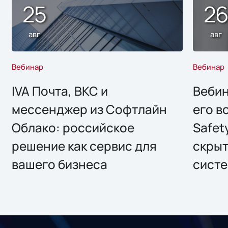
25
2
авг
авг
Вебинар
Вебинар
IVA Почта, ВКС и
Вебин
мессенджер из Софтлайн
его в
Облако: российское
Safet
решение как сервис для
скрыт
вашего бизнеса
систе