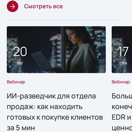
Смотреть все
20
17
авг
сен
Вебинар
Вебинар
ИИ-разведчик для отдела
Больш
продаж: как находить
конеч
готовых к покупке клиентов
EDR и
за 5 мин
ценно