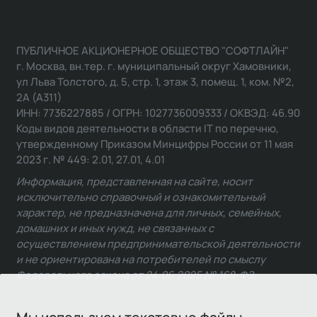
ПУБЛИЧНОЕ АКЦИОНЕРНОЕ ОБЩЕСТВО "СОФТЛАЙН"
г. Москва, вн.тер. г. муниципальный округ Хамовники,
ул Льва Толстого, д. 5, стр. 1, этаж 3, помещ. 1, ком. №2,
2А (А311)
ИНН: 7736227885 / ОГРН: 1027736009333 / ОКВЭД: 46.90
Коды видов деятельности в области IT по перечню,
утвержденному Приказом Минцифры России от 11 мая
2023 г. № 449: 2.01, 27.01, 4.01
Информация, представленная на сайте, носит
исключительно справочный и ознакомительный
характер, не предназначена для личных, семейных,
домашних и иных нужд, не связанных с
осуществлением предпринимательской деятельности
и не ориентирована на потребителей по смыслу
Федерального закона от 24.06.2025 № 168-ФЗ.