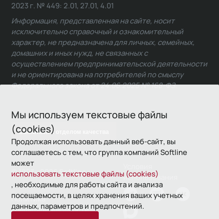
2023 г. № 449: 2.01, 27.01, 4.01
Информация, представленная на сайте, носит
исключительно справочный и ознакомительный
характер, не предназначена для личных, семейных,
домашних и иных нужд, не связанных с
осуществлением предпринимательской деятельности
и не ориентирована на потребителей по смыслу
Федерального закона от 24.06.2025 № 168-ФЗ.
Мы используем текстовые файлы
(cookies)
Связаться с отделом качества
Продолжая использовать данный веб-сайт, вы
соглашаетесь с тем, что группа компаний Softline
может
Условия
© 1993—2026 Softline
использовать текстовые файлы (cookies)
использования
, необходимые для работы сайта и анализа
посещаемости, в целях хранения ваших учетных
Политика
данных, параметров и предпочтений.
конфиденциальности