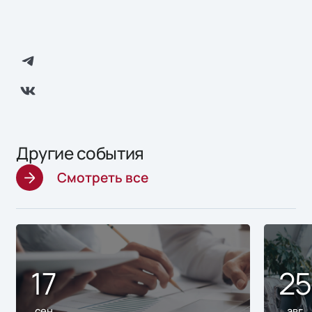
Другие события
Смотреть все
17
2
сен
авг