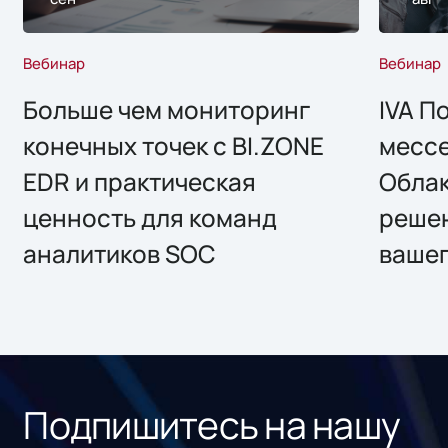
Вебинар
Вебинар
Больше чем мониторинг
IVA П
конечных точек с BI.ZONE
месс
EDR и практическая
Облак
ценность для команд
решен
аналитиков SOC
вашег
Подпишитесь на нашу