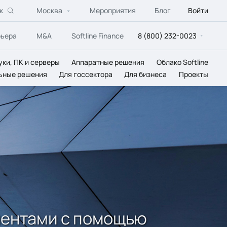
к
Москва
Мероприятия
Блог
Войти
рьера
M&A
Softline Finance
8 (800) 232-0023
уки, ПК и серверы
Аппаратные решения
Облако Softline
ьные решения
Для госсектора
Для бизнеса
Проекты
лиентами с помощью