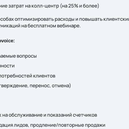
е затрат на колл-центр (на 25% и более)
собах оптимизировать расходы и повышать клиентский
никаций на бесплатном вебинаре.
voice:
аваемые вопросы
нности
 потребностей клиентов
тверждение, перенос, отмена)
к на обслуживание и показаний счетчиков
дация лидов, продление/повторные продажи