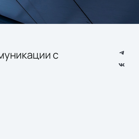
муникации с
"