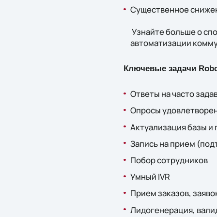
Существенное снижени
Узнайте больше о спо
автоматизации комму
Ключевые задачи Robo
Ответы на часто зад
Опросы удовлетворе
Актуализация базы и
Запись на прием (под
Побор сотрудников
Умный IVR
Прием заказов, заяво
Лидогенерация, вали