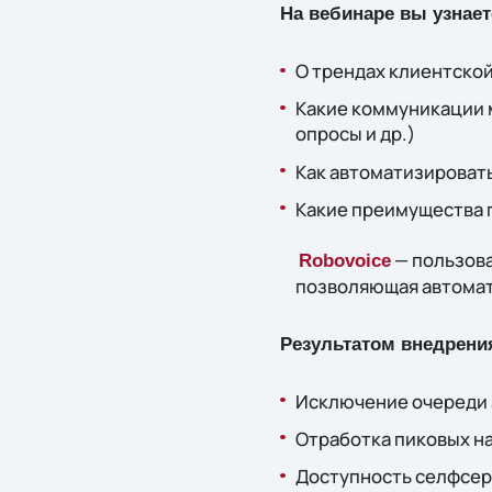
На вебинаре вы узнает
О трендах клиентско
Какие коммуникации м
опросы и др.)
Как автоматизировать
Какие преимущества п
— пользова
Robovoice
позволяющая автомат
Результатом внедрения
Исключение очереди 
Отработка пиковых н
Доступность селфсер