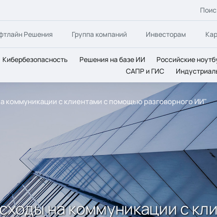
Поис
фтлайн Решения
Группа компаний
Инвесторам
Ка
Кибербезопасность
Решения на базе ИИ
Российские ноутб
САПР и ГИС
Индустриал
на коммуникации с клиентами с помощью разговорного ИИ"
асходы на коммуникации с к