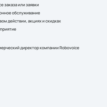
се заказа или заявки
онное обслуживание
ом действии, акциях и скидках
оприятие
мерческий директор компании Robovoice​