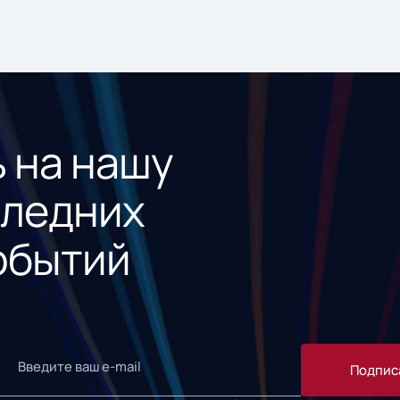
 на нашу
следних
обытий
Подпис