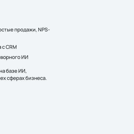
остые продажи, NPS-
а с CRM
оворного ИИ
на базе ИИ,
х сферах бизнеса.