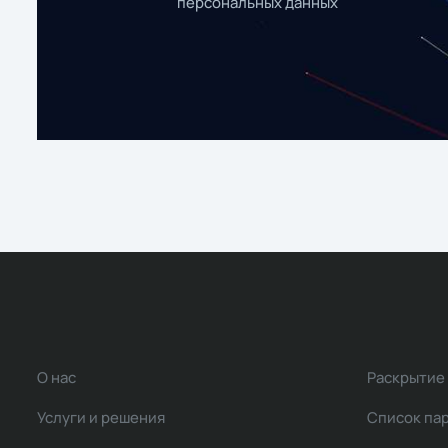
персональных данных
О нас
Раскрытие
Услуги и решения
Список па