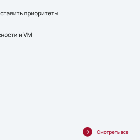
сставить приоритеты
ности и VM-
Смотреть все