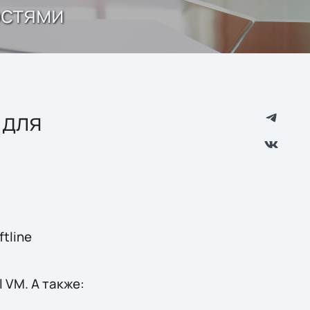
остями
 для
tline
 VM. А также: