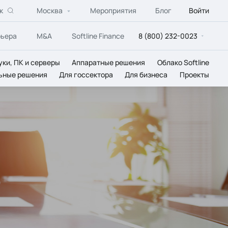
к
Москва
Мероприятия
Блог
Войти
рьера
M&A
Softline Finance
8 (800) 232-0023
уки, ПК и серверы
Аппаратные решения
Облако Softline
ьные решения
Для госсектора
Для бизнеса
Проекты