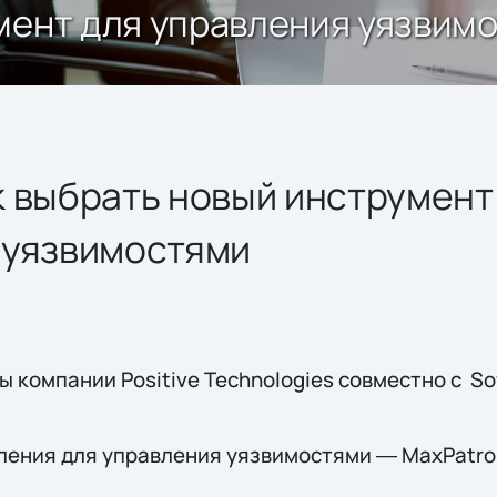
мент для управления уязвим
 выбрать новый инструмент
 уязвимостями
 компании Positive Technologies совместно с Sof
ления для управления уязвимостями ― MaxPatrol