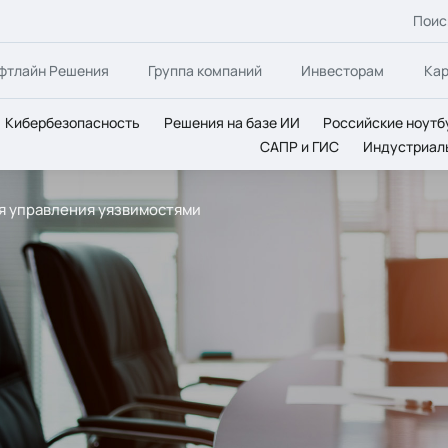
Поис
фтлайн Решения
Группа компаний
Инвесторам
Ка
Кибербезопасность
Решения на базе ИИ
Российские ноутб
САПР и ГИС
Индустриал
ля управления уязвимостями