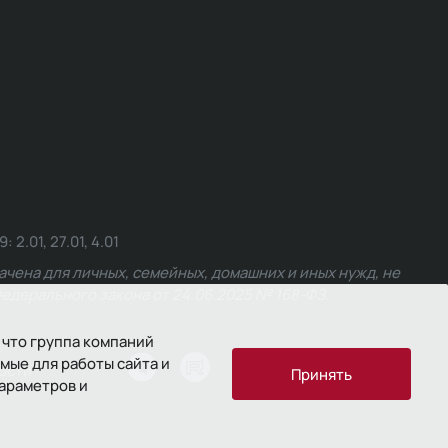
.01, 27.01, 4.01
чена для личных, семейных, домашних и иных нужд, не
едерального закона от 24.06.2025 № 168-ФЗ.
 что группа компаний
мые для работы сайта и
ости
Принять
параметров и