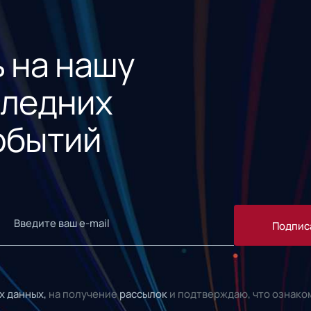
 на нашу
следних
обытий
Подпис
х данных,
на получение
рассылок
и подтверждаю, что ознако