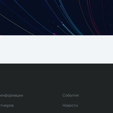
 информации
События
ртнеров
Новости