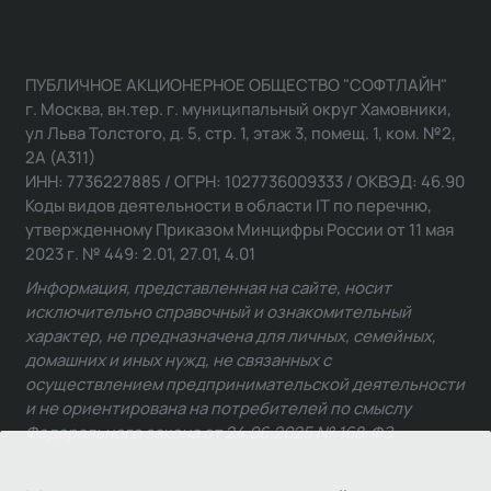
ПУБЛИЧНОЕ АКЦИОНЕРНОЕ ОБЩЕСТВО "СОФТЛАЙН"
г. Москва, вн.тер. г. муниципальный округ Хамовники,
ул Льва Толстого, д. 5, стр. 1, этаж 3, помещ. 1, ком. №2,
2А (А311)
ИНН: 7736227885 / ОГРН: 1027736009333 / ОКВЭД: 46.90
Коды видов деятельности в области IT по перечню,
утвержденному Приказом Минцифры России от 11 мая
2023 г. № 449: 2.01, 27.01, 4.01
Информация, представленная на сайте, носит
исключительно справочный и ознакомительный
характер, не предназначена для личных, семейных,
домашних и иных нужд, не связанных с
осуществлением предпринимательской деятельности
и не ориентирована на потребителей по смыслу
Федерального закона от 24.06.2025 № 168-ФЗ.