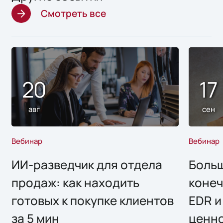
Смотреть все
20
17
авг
сен
Вебинар
Вебинар
ИИ-разведчик для отдела
Больш
продаж: как находить
конеч
готовых к покупке клиентов
EDR и
за 5 мин
ценно