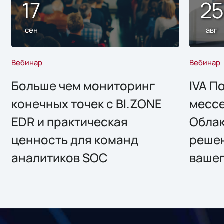
17
2
сен
авг
Вебинар
Вебинар
Больше чем мониторинг
IVA П
конечных точек с BI.ZONE
месс
EDR и практическая
Облак
ценность для команд
решен
аналитиков SOC
вашег