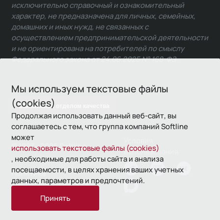
исключительно справочный и ознакомительный
характер, не предназначена для личных, семейных,
домашних и иных нужд, не связанных с
осуществлением предпринимательской деятельности
и не ориентирована на потребителей по смыслу
Федерального закона от 24.06.2025 № 168-ФЗ.
Мы используем текстовые файлы
(cookies)
Связаться с отделом качества
Продолжая использовать данный веб-сайт, вы
соглашаетесь с тем, что группа компаний Softline
может
Условия
© 1993—2026 Softline
использовать текстовые файлы (cookies)
использования
, необходимые для работы сайта и анализа
посещаемости, в целях хранения ваших учетных
Политика
данных, параметров и предпочтений.
конфиденциальности
Принять
16+