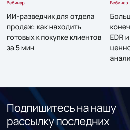
Вебинар
Вебинар
ИИ-разведчик для отдела
Больш
продаж: как находить
конеч
готовых к покупке клиентов
EDR и
за 5 мин
ценно
анал
Подпишитесь на нашу
рассылку последних