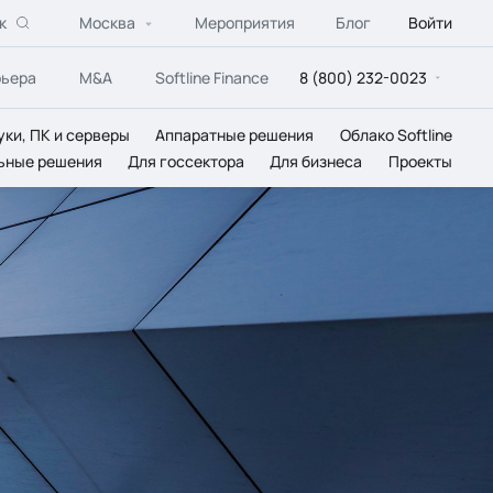
к
Москва
Мероприятия
Блог
Войти
рьера
M&A
Softline Finance
8 (800) 232-0023
уки, ПК и серверы
Аппаратные решения
Облако Softline
ьные решения
Для госсектора
Для бизнеса
Проекты