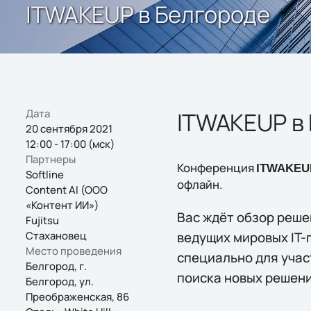
ITWAKEUP в Белгороде
Дата
ITWAKEUP в
20 сентября 2021
12:00 - 17:00 (мск)
Партнеры
Конференция
ITWAKEU
Softline
офлайн.
Content AI (ООО
«Контент ИИ»)
Вас ждёт обзор реше
Fujitsu
Стахановец
ведущих мировых IT-
Место проведения
специально для учас
Белгород, г.
поиска новых решени
Белгород, ул.
Преображенская, 86