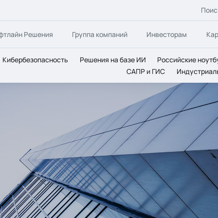
Поис
фтлайн Решения
Группа компаний
Инвесторам
Ка
Кибербезопасность
Решения на базе ИИ
Российские ноутб
САПР и ГИС
Индустриал