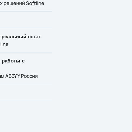
 решений Softline
и реальный опыт
line
 работы с
ам ABBYY Россия