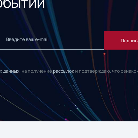
обытий
Подпис
х данных,
на получение
рассылок
и подтверждаю, что ознако