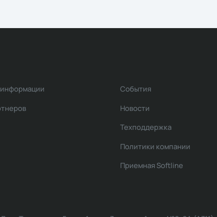
 информации
События
ртнеров
Новости
Техподдержка
Политики компании
Приемная Softline