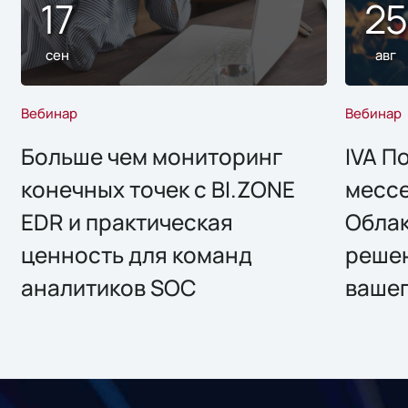
17
2
сен
авг
Вебинар
Вебинар
Больше чем мониторинг
IVA П
конечных точек с BI.ZONE
месс
EDR и практическая
Облак
ценность для команд
решен
аналитиков SOC
вашег