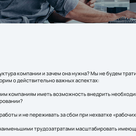
ктура компании и зачем она нужна? Мы не будем трати
ворим о действительно важных аспектах:
дним компаниям иметь возможность внедрить необход
ровании?
 работы и не переживать за сбои при нехватке «рабочих
с наименьшими трудозатратами масштабировать имеющ