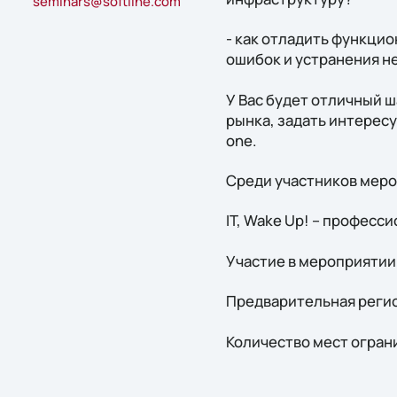
seminars@softline.com
- как отладить функци
ошибок и устранения н
У Вас будет отличный ш
рынка, задать интерес
one.
Среди участников мероп
IT, Wake Up! – професс
Участие в мероприятии
Предварительная регис
Количество мест огран