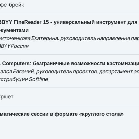
офе-брейк
BYY FineReader 15 - универсальный инструмент для
окументами
итоненкова Екатерина, руководитель направления па
BYY Россия
 Computers: безграничные возможности кастомизац
злов Евгений, руководитель проектов, департамент э
стрибуции Softline
уршет
матические сессии в формате «круглого стола»