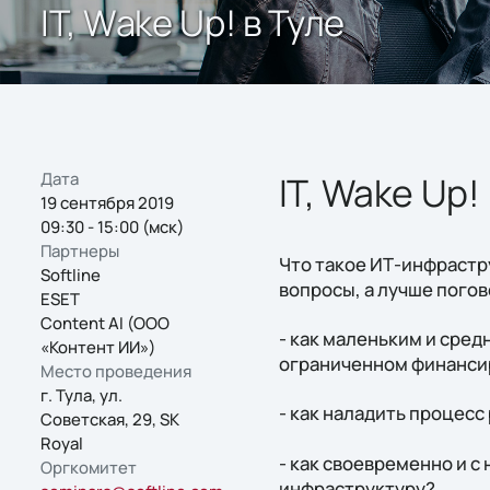
IT, Wake Up! в Туле
Дата
IT, Wake Up!
19 сентября 2019
09:30 - 15:00 (мск)
Партнеры
Что такое ИТ-инфрастру
Softline
вопросы, а лучше пого
ESET
Content AI (ООО
- как маленьким и сре
«Контент ИИ»)
ограниченном финанси
Место проведения
г. Тула, ул.
- как наладить процесс
Советская, 29, SK
Royal
- как своевременно и 
Оргкомитет
инфраструктуру?