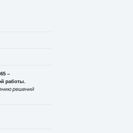
65 –
ой работы.
жению решений