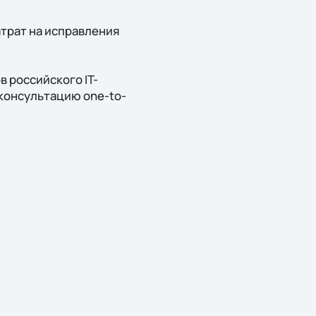
трат на исправления
 российского IT-
 консультацию one-to-