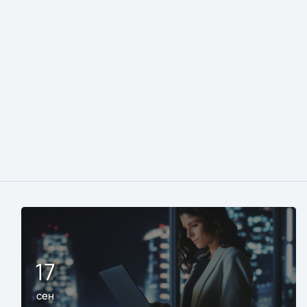
17
сен