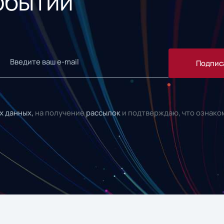
обытий
Подпис
х данных,
на получение
рассылок
и подтверждаю, что ознако