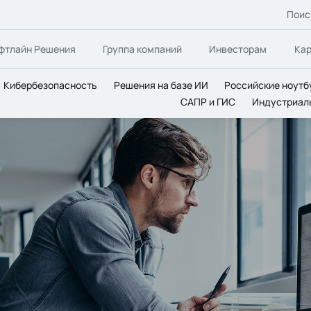
Поис
фтлайн Решения
Группа компаний
Инвесторам
Ка
Кибербезопасность
Решения на базе ИИ
Российские ноутб
САПР и ГИС
Индустриал