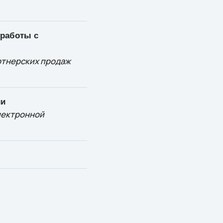
 работы с
ртнерских продаж
ии
лектронной