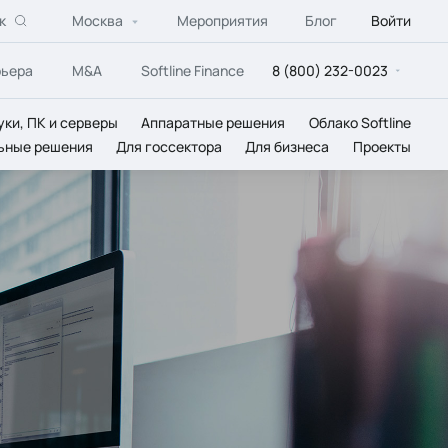
к
Москва
Мероприятия
Блог
Войти
рьера
M&A
Softline Finance
8 (800) 232-0023
уки, ПК и серверы
Аппаратные решения
Облако Softline
ьные решения
Для госсектора
Для бизнеса
Проекты