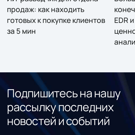
продаж: как находить
конеч
готовых к покупке клиентов
EDR и
за 5 мин
ценно
анал
Подпишитесь на нашу
рассылку последних
новостей и событий