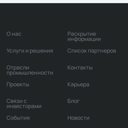
О нас
Раскрытие
информации
Услуги и решения
Список партнеров
Отрасли
Контакты
промышленности
Проекты
Карьера
Связи с
Блог
инвесторами
События
Новости