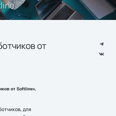
line
ботчиков от
,
ков от Softline»
отчиков, для