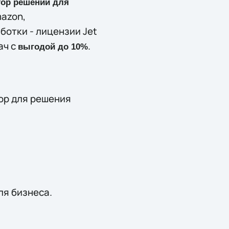
тор решений для
mazon,
ботки - лицензии Jet
ач с
.
выгодой до 10%
тор для решения
для бизнеса.