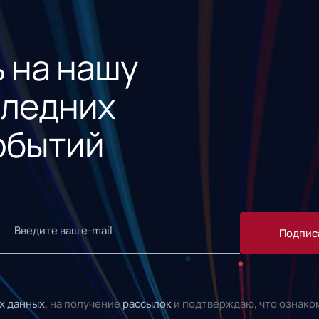
 на нашу
следних
обытий
Подпис
х данных,
на получение
рассылок
и подтверждаю, что ознако