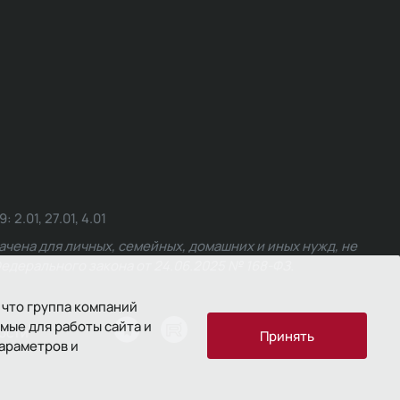
.01, 27.01, 4.01
чена для личных, семейных, домашних и иных нужд, не
едерального закона от 24.06.2025 № 168-ФЗ.
 что группа компаний
мые для работы сайта и
ости
Принять
параметров и