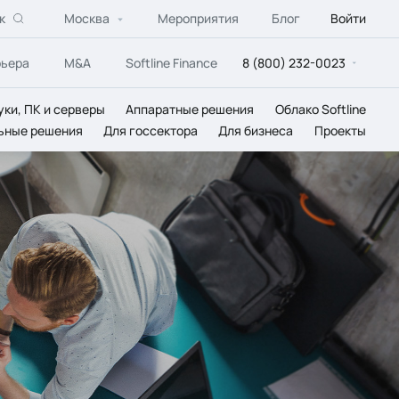
к
Москва
Мероприятия
Блог
Войти
рьера
M&A
Softline Finance
8 (800) 232-0023
уки, ПК и серверы
Аппаратные решения
Облако Softline
ьные решения
Для госсектора
Для бизнеса
Проекты