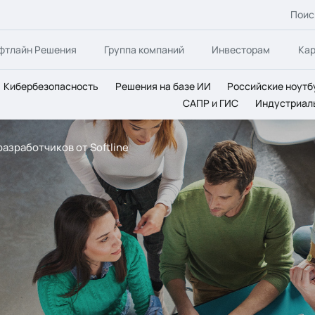
Поис
фтлайн Решения
Группа компаний
Инвесторам
Ка
Кибербезопасность
Решения на базе ИИ
Российские ноутб
САПР и ГИС
Индустриал
азработчиков от Softline