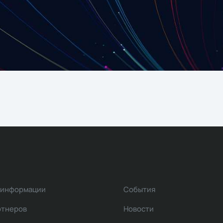
 информации
События
ртнеров
Новости