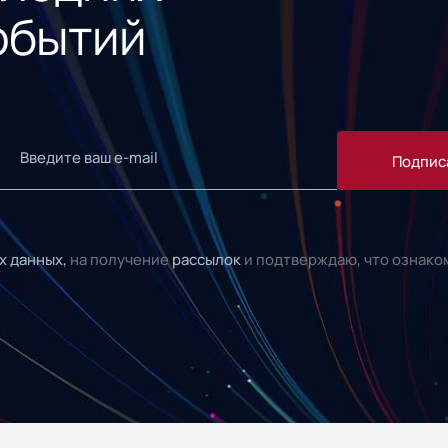
обытий
Подпис
х данных,
на получение
рассылок
и подтверждаю, что ознако