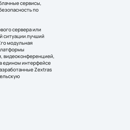
облачные сервисы,
 безопасность по
вого сервера или
ой ситуации лучший
Его модульная
 платформы
, видеоконференцией,
 в едином интерфейсе
разработанные Zextras
тельскую