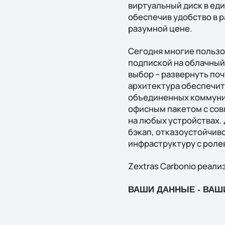
виртуальный диск в ед
обеспечив удобство в 
разумной цене.
Сегодня многие пользо
подпиской на облачный 
выбор – развернуть поч
архитектура обеспечит
объединенных коммуни
офисным пакетом с сов
на любых устройствах.
бэкап, отказоустойчиво
инфраструктуру с роле
Zextras Carbonio реали
ВАШИ ДАННЫЕ - ВАШ