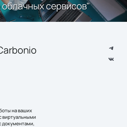
о облачных сервисов"
Carbonio
боты на ваших
 с виртуальными
с документами,