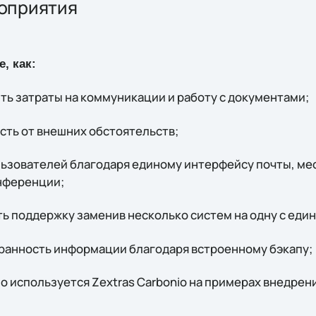
оприятия
, как:
ть затраты на коммуникации и работу с документами;
сть от внешних обстоятельств;
льзователей благодаря единому интерфейсу почты, ме
нференции;
ть поддержку заменив несколько систем на одну с еди
ранность информации благодаря встроенному бэкапу;
 используется Zextras Carbonio на примерах внедрени