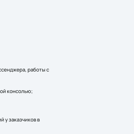
ссенджера, работы с
ной консолью;
й у заказчиков в