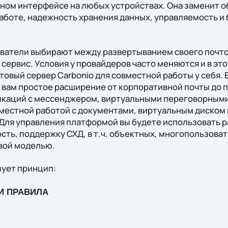
ином интерфейсе на любых устройствах. Она заменит 
работе, надежность хранения данных, управляемость и
ватели выбирают между развертыванием своего почто
сервис. Условия у провайдеров часто меняются и в эт
товый сервер Carbonio для совместной работы у себя. 
 вам простое расширение от корпоративной почты до
каций с мессенджером, виртуальными переговорными
местной работой с документами, виртуальным диском
 Для управления платформой вы будете использовать 
сть, поддержку СХД, в т.ч. объектных, многопользова
вой моделью.
зует принцип:
И ПРАВИЛА