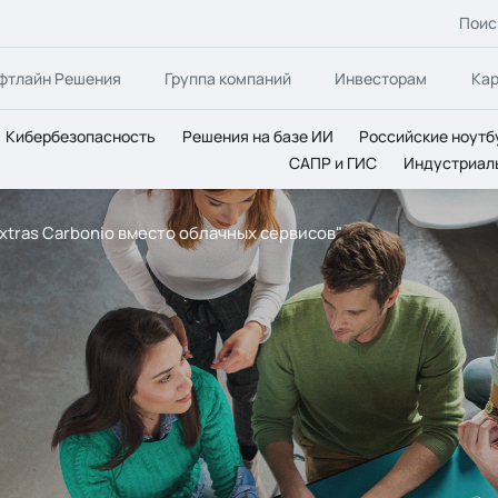
Поис
фтлайн Решения
Группа компаний
Инвесторам
Ка
Кибербезопасность
Решения на базе ИИ
Российские ноутб
САПР и ГИС
Индустриал
xtras Carbonio вместо облачных сервисов"