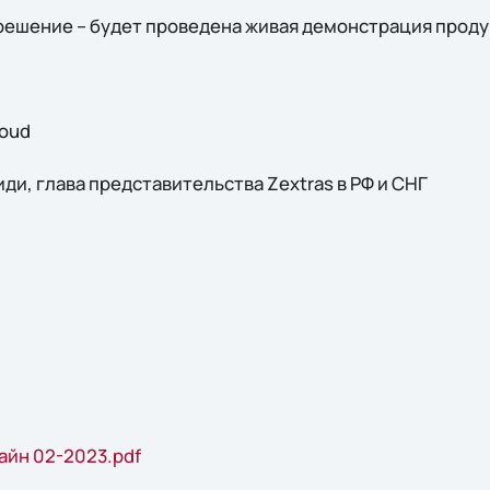
 решение – будет проведена живая демонстрация проду
loud
и, глава представительства Zextras в РФ и СНГ
айн 02-2023.pdf