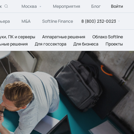
к
Москва
Мероприятия
Блог
Войти
рьера
M&A
Softline Finance
8 (800) 232-0023
уки, ПК и серверы
Аппаратные решения
Облако Softline
ьные решения
Для госсектора
Для бизнеса
Проекты