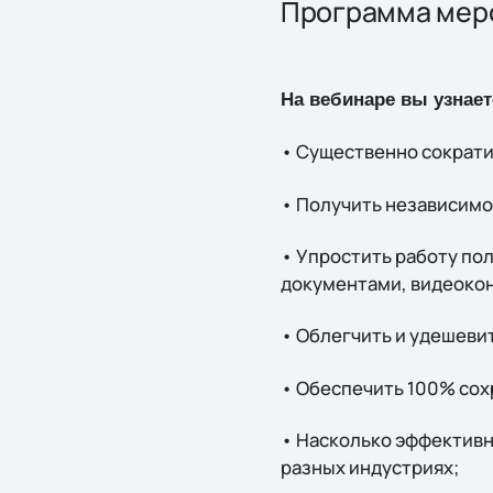
Программа мер
На вебинаре вы узнаете
• Существенно сократи
• Получить независимо
• Упростить работу по
документами, видеоко
• Облегчить и удешеви
• Обеспечить 100% сох
• Насколько эффективно
разных индустриях;