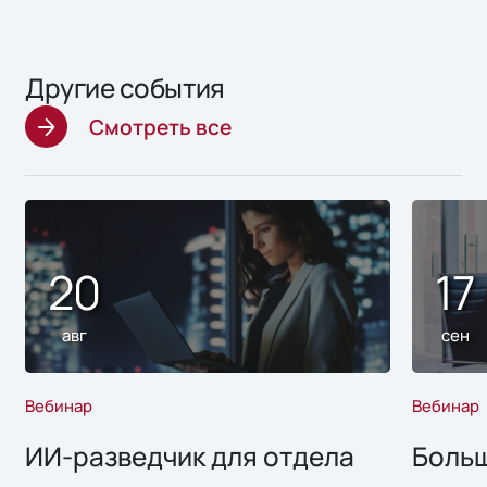
Другие события
Смотреть все
20
17
авг
сен
Вебинар
Вебинар
ИИ-разведчик для отдела
Больш