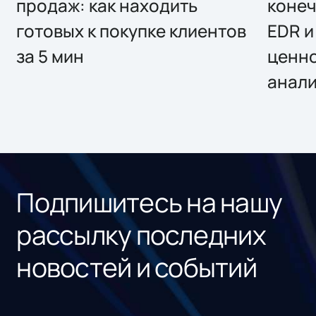
продаж: как находить
конеч
готовых к покупке клиентов
EDR и
за 5 мин
ценно
анал
Подпишитесь на нашу
рассылку последних
новостей и событий