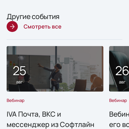
Другие события
Смотреть все
25
2
авг
авг
Вебинар
Вебинар
IVA Почта, ВКС и
Вебин
мессенджер из Софтлайн
его в